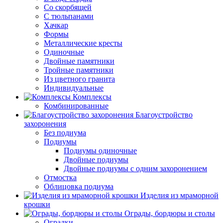
Со скорбящей
С тюльпанами
Хачкар
Формы
Металлические кресты
Одиночные
Двойные памятники
Тройные памятники
Из цветного гранита
Индивидуальные
Комплексы
Комбинированные
Благоустройство
захоронения
Без подиума
Подиумы
Подиумы одиночные
Двойные подиумы
Двойные подиумы с одним захоронением
Отмостка
Облицовка подиума
Изделия из мраморной
крошки
Ограды, бордюры и столы
Оградки