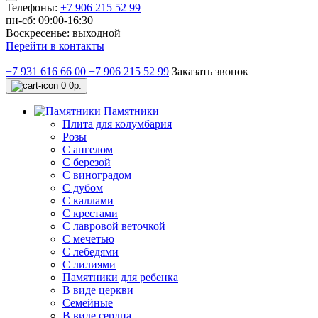
Телефоны:
+7 906 215 52 99
пн-сб: 09:00-16:30
Воскресенье: выходной
Перейти в контакты
+7 931 616 66 00
+7 906 215 52 99
Заказать звонок
0
0р.
Памятники
Плита для колумбария
Розы
C ангелом
C березой
С виноградом
С дубом
С каллами
С крестами
С лавровой веточкой
С мечетью
C лебедями
С лилиями
Памятники для ребенка
В виде церкви
Семейные
В виде сердца