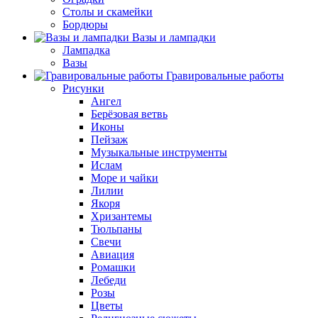
Столы и скамейки
Бордюры
Вазы и лампадки
Лампадка
Вазы
Гравировальные работы
Рисунки
Ангел
Берёзовая ветвь
Иконы
Пейзаж
Музыкальные инструменты
Ислам
Море и чайки
Лилии
Якоря
Хризантемы
Тюльпаны
Свечи
Авиация
Ромашки
Лебеди
Розы
Цветы