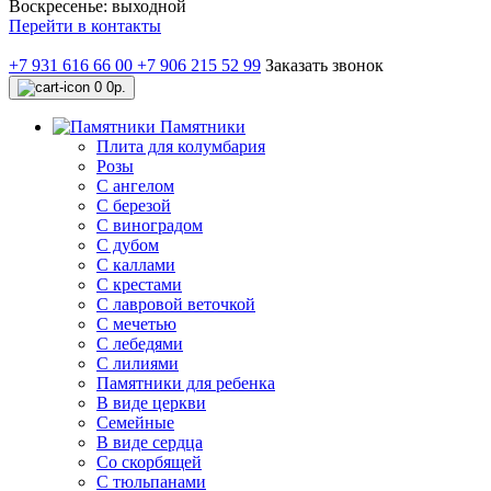
Воскресенье: выходной
Перейти в контакты
+7 931 616 66 00
+7 906 215 52 99
Заказать звонок
0
0р.
Памятники
Плита для колумбария
Розы
C ангелом
C березой
С виноградом
С дубом
С каллами
С крестами
С лавровой веточкой
С мечетью
C лебедями
С лилиями
Памятники для ребенка
В виде церкви
Семейные
В виде сердца
Со скорбящей
С тюльпанами