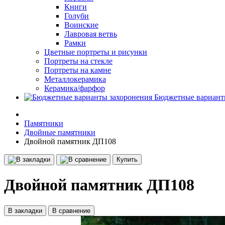
Книги
Голуби
Воинские
Лавровая ветвь
Рамки
Цветные портреты и рисунки
Портреты на стекле
Портреты на камне
Металлокерамика
Керамика/фарфор
Бюджетные вариант
Памятники
Двойные памятники
Двойной памятник ДП108
Купить
Двойной памятник ДП108
В закладки
В сравнение