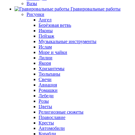
Вазы
Гравировальные работы
Рисунки
Ангел
Берёзовая ветвь
Иконы
Пейзаж
Музыкальные инструменты
Ислам
Море и чайки
Лилии
Якоря
Хризантемы
Тюльпаны
Свечи
Авиация
Ромашки
Лебеди
Розы
Цветы
Религиозные сюжеты
Православие
Кресты
Автомобили
Корабли