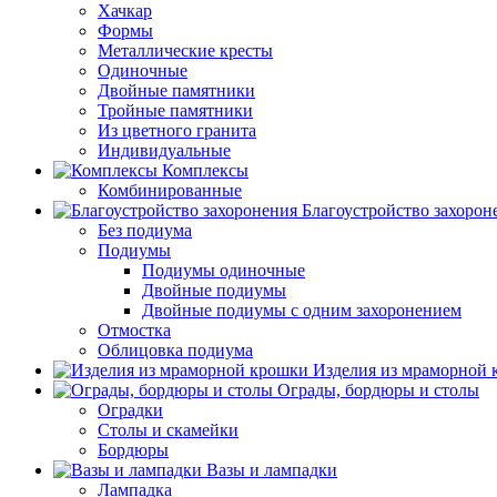
Хачкар
Формы
Металлические кресты
Одиночные
Двойные памятники
Тройные памятники
Из цветного гранита
Индивидуальные
Комплексы
Комбинированные
Благоустройство захорон
Без подиума
Подиумы
Подиумы одиночные
Двойные подиумы
Двойные подиумы с одним захоронением
Отмостка
Облицовка подиума
Изделия из мраморной
Ограды, бордюры и столы
Оградки
Столы и скамейки
Бордюры
Вазы и лампадки
Лампадка