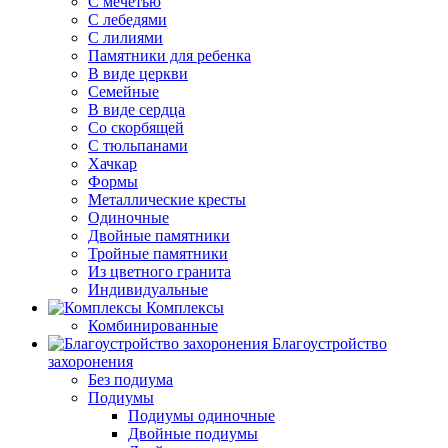
С мечетью
C лебедями
С лилиями
Памятники для ребенка
В виде церкви
Семейные
В виде сердца
Со скорбящей
С тюльпанами
Хачкар
Формы
Металлические кресты
Одиночные
Двойные памятники
Тройные памятники
Из цветного гранита
Индивидуальные
Комплексы
Комбинированные
Благоустройство
захоронения
Без подиума
Подиумы
Подиумы одиночные
Двойные подиумы