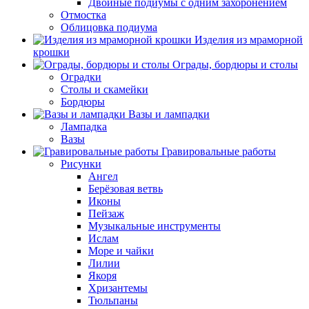
Двойные подиумы с одним захоронением
Отмостка
Облицовка подиума
Изделия из мраморной
крошки
Ограды, бордюры и столы
Оградки
Столы и скамейки
Бордюры
Вазы и лампадки
Лампадка
Вазы
Гравировальные работы
Рисунки
Ангел
Берёзовая ветвь
Иконы
Пейзаж
Музыкальные инструменты
Ислам
Море и чайки
Лилии
Якоря
Хризантемы
Тюльпаны