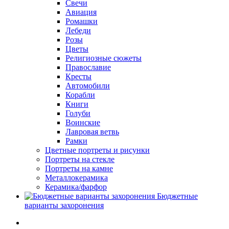
Свечи
Авиация
Ромашки
Лебеди
Розы
Цветы
Религиозные сюжеты
Православие
Кресты
Автомобили
Корабли
Книги
Голуби
Воинские
Лавровая ветвь
Рамки
Цветные портреты и рисунки
Портреты на стекле
Портреты на камне
Металлокерамика
Керамика/фарфор
Бюджетные
варианты захоронения