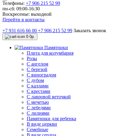
Телефоны:
+7 906 215 52 99
пн-сб: 09:00-16:30
Воскресенье: выходной
Перейти в контакты
+7 931 616 66 00
+7 906 215 52 99
Заказать звонок
0
0р.
Памятники
Плита для колумбария
Розы
C ангелом
C березой
С виноградом
С дубом
С каллами
С крестами
С лавровой веточкой
С мечетью
C лебедями
С лилиями
Памятники для ребенка
В виде церкви
Семейные
В виде сердца