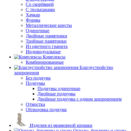
Со скорбящей
С тюльпанами
Хачкар
Формы
Металлические кресты
Одиночные
Двойные памятники
Тройные памятники
Из цветного гранита
Индивидуальные
Комплексы
Комбинированные
Благоустройство
захоронения
Без подиума
Подиумы
Подиумы одиночные
Двойные подиумы
Двойные подиумы с одним захоронением
Отмостка
Облицовка подиума
Изделия из мраморной крошки
Ограды, бордюры и столы