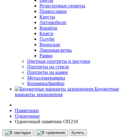
Цветы
Религиозные сюжеты
Православие
Кресты
Автомобили
Корабли
Книги
Голуби
Воинские
Лавровая ветвь
Рамки
Цветные портреты и рисунки
Портреты на стекле
Портреты на камне
Металлокерамика
Керамика/фарфор
Бюджетные
варианты захоронения
Памятники
Одиночные
Одиночный памятник ОП218
Купить