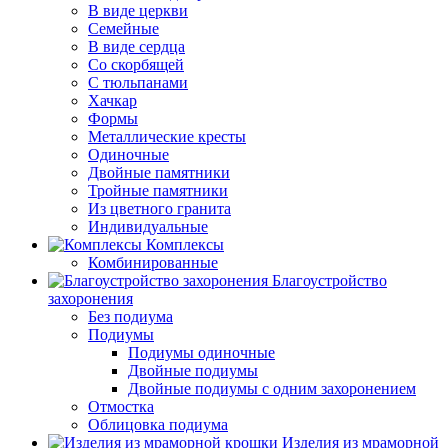
В виде церкви
Семейные
В виде сердца
Со скорбящей
С тюльпанами
Хачкар
Формы
Металлические кресты
Одиночные
Двойные памятники
Тройные памятники
Из цветного гранита
Индивидуальные
Комплексы
Комбинированные
Благоустройство
захоронения
Без подиума
Подиумы
Подиумы одиночные
Двойные подиумы
Двойные подиумы с одним захоронением
Отмостка
Облицовка подиума
Изделия из мраморной