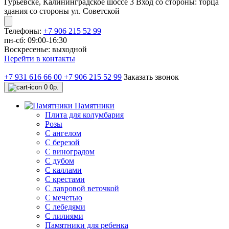
Гурьевске, Калининградское шоссе 3 Вход со стороны: торца
здания со стороны ул. Советской
Телефоны:
+7 906 215 52 99
пн-сб: 09:00-16:30
Воскресенье: выходной
Перейти в контакты
+7 931 616 66 00
+7 906 215 52 99
Заказать звонок
0
0р.
Памятники
Плита для колумбария
Розы
C ангелом
C березой
С виноградом
С дубом
С каллами
С крестами
С лавровой веточкой
С мечетью
C лебедями
С лилиями
Памятники для ребенка