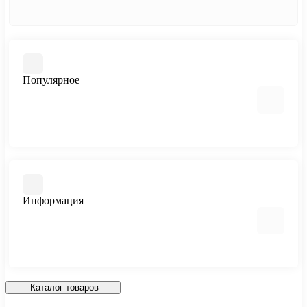
Популярное
Памятники
Изделия из мраморной крошки
Благоустройство захоронения
Информация
Ограды, бордюры и столы
Вазы и лампадки
Гравировальные работы
Портреты на стекле
О нас
Политика конфиденциальности
Каталог товаров
Согласие на обработку персональных данных