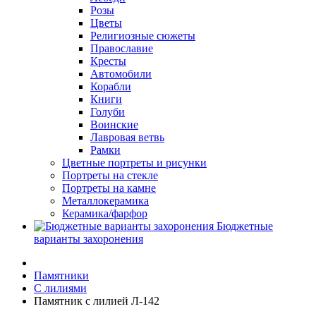
Розы
Цветы
Религиозные сюжеты
Православие
Кресты
Автомобили
Корабли
Книги
Голуби
Воинские
Лавровая ветвь
Рамки
Цветные портреты и рисунки
Портреты на стекле
Портреты на камне
Металлокерамика
Керамика/фарфор
Бюджетные
варианты захоронения
Памятники
С лилиями
Памятник с лилией Л-142