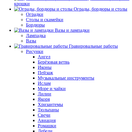
крошки
Ограды, бордюры и столы
Оградки
Столы и скамейки
Бордюры
Вазы и лампадки
Лампадка
Вазы
Гравировальные работы
Рисунки
Ангел
Берёзовая ветвь
Иконы
Пейзаж
Музыкальные инструменты
Ислам
Море и чайки
Лилии
Якоря
Хризантемы
Тюльпаны
Свечи
Авиация
Ромашки
Лебеди