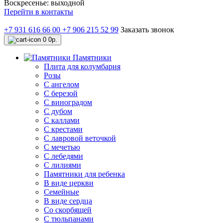
Воскресенье: выходной
Перейти в контакты
+7 931 616 66 00
+7 906 215 52 99
Заказать звонок
0
0р.
Памятники
Плита для колумбария
Розы
C ангелом
C березой
С виноградом
С дубом
С каллами
С крестами
С лавровой веточкой
С мечетью
C лебедями
С лилиями
Памятники для ребенка
В виде церкви
Семейные
В виде сердца
Со скорбящей
С тюльпанами