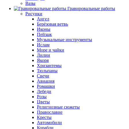
Вазы
Гравировальные работы
Рисунки
Ангел
Берёзовая ветвь
Иконы
Пейзаж
Музыкальные инструменты
Ислам
Море и чайки
Лилии
Якоря
Хризантемы
Тюльпаны
Свечи
Авиация
Ромашки
Лебеди
Розы
Цветы
Религиозные сюжеты
Православие
Кресты
Автомобили
Корабли