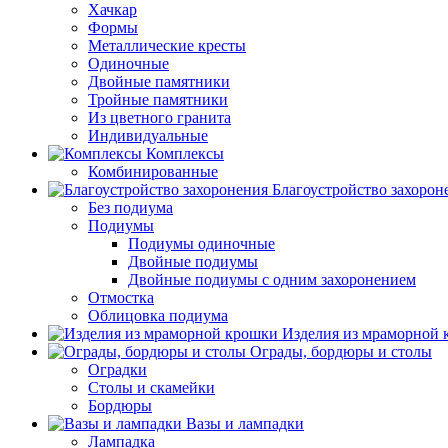
Хачкар
Формы
Металлические кресты
Одиночные
Двойные памятники
Тройные памятники
Из цветного гранита
Индивидуальные
Комплексы
Комбинированные
Благоустройство захорон
Без подиума
Подиумы
Подиумы одиночные
Двойные подиумы
Двойные подиумы с одним захоронением
Отмостка
Облицовка подиума
Изделия из мраморной
Ограды, бордюры и столы
Оградки
Столы и скамейки
Бордюры
Вазы и лампадки
Лампадка