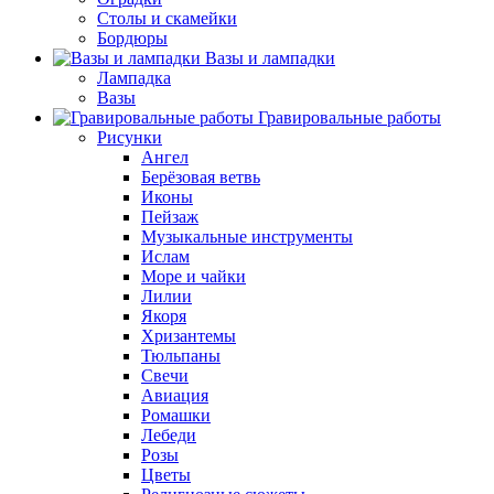
Столы и скамейки
Бордюры
Вазы и лампадки
Лампадка
Вазы
Гравировальные работы
Рисунки
Ангел
Берёзовая ветвь
Иконы
Пейзаж
Музыкальные инструменты
Ислам
Море и чайки
Лилии
Якоря
Хризантемы
Тюльпаны
Свечи
Авиация
Ромашки
Лебеди
Розы
Цветы