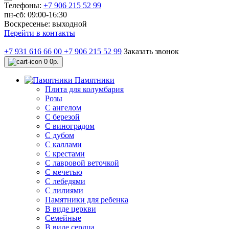
Телефоны:
+7 906 215 52 99
пн-сб: 09:00-16:30
Воскресенье: выходной
Перейти в контакты
+7 931 616 66 00
+7 906 215 52 99
Заказать звонок
0
0р.
Памятники
Плита для колумбария
Розы
C ангелом
C березой
С виноградом
С дубом
С каллами
С крестами
С лавровой веточкой
С мечетью
C лебедями
С лилиями
Памятники для ребенка
В виде церкви
Семейные
В виде сердца