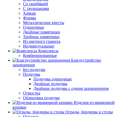
Со скорбящей
С тюльпанами
Хачкар
Формы
Металлические кресты
Одиночные
Двойные памятники
Тройные памятники
Из цветного гранита
Индивидуальные
Комплексы
Комбинированные
Благоустройство
захоронения
Без подиума
Подиумы
Подиумы одиночные
Двойные подиумы
Двойные подиумы с одним захоронением
Отмостка
Облицовка подиума
Изделия из мраморной
крошки
Ограды, бордюры и столы
Оградки