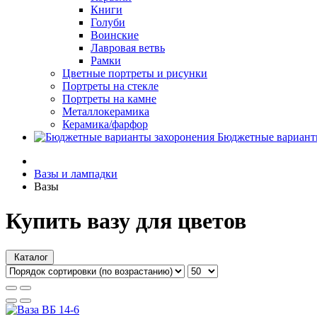
Книги
Голуби
Воинские
Лавровая ветвь
Рамки
Цветные портреты и рисунки
Портреты на стекле
Портреты на камне
Металлокерамика
Керамика/фарфор
Бюджетные вариант
Вазы и лампадки
Вазы
Купить вазу для цветов
Каталог