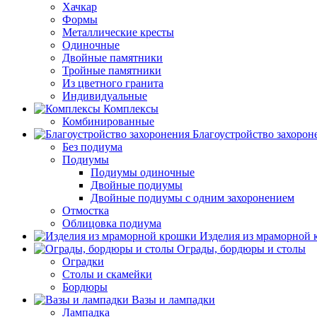
Хачкар
Формы
Металлические кресты
Одиночные
Двойные памятники
Тройные памятники
Из цветного гранита
Индивидуальные
Комплексы
Комбинированные
Благоустройство захорон
Без подиума
Подиумы
Подиумы одиночные
Двойные подиумы
Двойные подиумы с одним захоронением
Отмостка
Облицовка подиума
Изделия из мраморной
Ограды, бордюры и столы
Оградки
Столы и скамейки
Бордюры
Вазы и лампадки
Лампадка