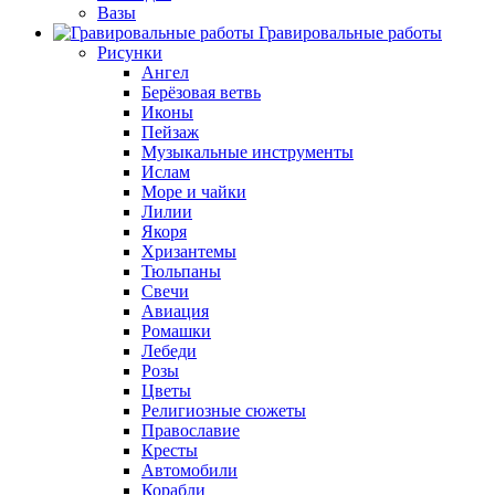
Вазы
Гравировальные работы
Рисунки
Ангел
Берёзовая ветвь
Иконы
Пейзаж
Музыкальные инструменты
Ислам
Море и чайки
Лилии
Якоря
Хризантемы
Тюльпаны
Свечи
Авиация
Ромашки
Лебеди
Розы
Цветы
Религиозные сюжеты
Православие
Кресты
Автомобили
Корабли