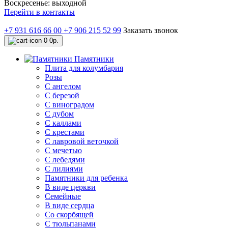
Воскресенье: выходной
Перейти в контакты
+7 931 616 66 00
+7 906 215 52 99
Заказать звонок
0
0р.
Памятники
Плита для колумбария
Розы
C ангелом
C березой
С виноградом
С дубом
С каллами
С крестами
С лавровой веточкой
С мечетью
C лебедями
С лилиями
Памятники для ребенка
В виде церкви
Семейные
В виде сердца
Со скорбящей
С тюльпанами