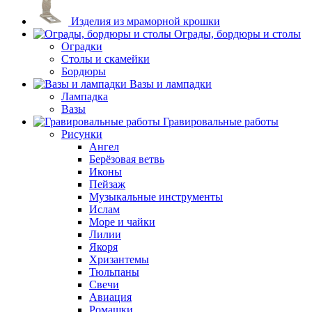
Изделия из мраморной крошки
Ограды, бордюры и столы
Оградки
Столы и скамейки
Бордюры
Вазы и лампадки
Лампадка
Вазы
Гравировальные работы
Рисунки
Ангел
Берёзовая ветвь
Иконы
Пейзаж
Музыкальные инструменты
Ислам
Море и чайки
Лилии
Якоря
Хризантемы
Тюльпаны
Свечи
Авиация
Ромашки