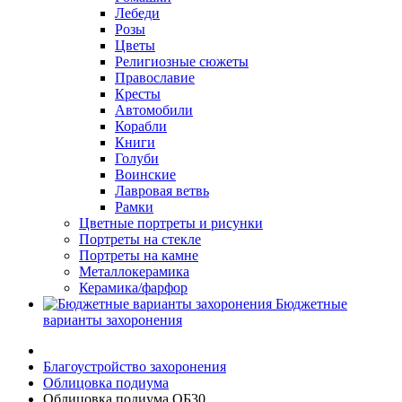
Лебеди
Розы
Цветы
Религиозные сюжеты
Православие
Кресты
Автомобили
Корабли
Книги
Голуби
Воинские
Лавровая ветвь
Рамки
Цветные портреты и рисунки
Портреты на стекле
Портреты на камне
Металлокерамика
Керамика/фарфор
Бюджетные
варианты захоронения
Благоустройство захоронения
Облицовка подиума
Облицовка подиума ОБ30