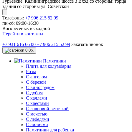
Гурьевске, Калининградское шоссе 3 Вход со стороны: торца
здания со стороны ул. Советской
Телефоны:
+7 906 215 52 99
пн-сб: 09:00-16:30
Воскресенье: выходной
Перейти в контакты
+7 931 616 66 00
+7 906 215 52 99
Заказать звонок
0
0р.
Памятники
Плита для колумбария
Розы
C ангелом
C березой
С виноградом
С дубом
С каллами
С крестами
С лавровой веточкой
С мечетью
C лебедями
С лилиями
Памятники для ребенка