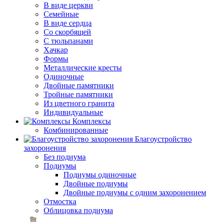
В виде церкви
Семейные
В виде сердца
Со скорбящей
С тюльпанами
Хачкар
Формы
Металлические кресты
Одиночные
Двойные памятники
Тройные памятники
Из цветного гранита
Индивидуальные
Комплексы
Комбинированные
Благоустройство
захоронения
Без подиума
Подиумы
Подиумы одиночные
Двойные подиумы
Двойные подиумы с одним захоронением
Отмостка
Облицовка подиума