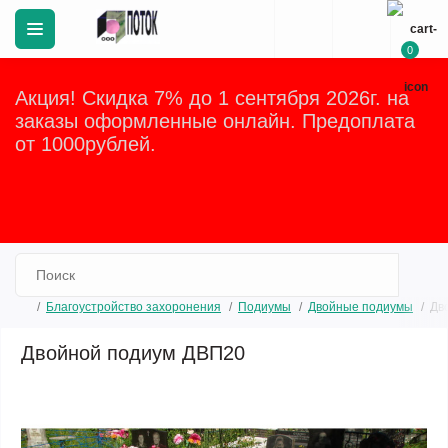
0
Акция! Скидка 7% до 1 сентября 2026г. на
заказы оформленные онлайн. Предоплата
от 1000рублей.
Закрыть
Благоустройство захоронения
Подиумы
Двойные подиумы
Дв
Двойной подиум ДВП20