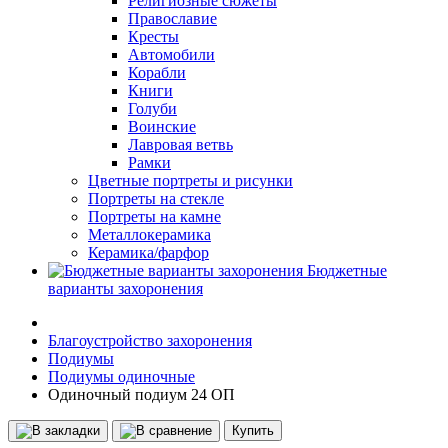
Религиозные сюжеты
Православие
Кресты
Автомобили
Корабли
Книги
Голуби
Воинские
Лавровая ветвь
Рамки
Цветные портреты и рисунки
Портреты на стекле
Портреты на камне
Металлокерамика
Керамика/фарфор
Бюджетные
варианты захоронения
Благоустройство захоронения
Подиумы
Подиумы одиночные
Одиночный подиум 24 ОП
Купить