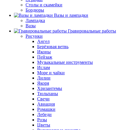
Столы и скамейки
Бордюры
Вазы и лампадки
Лампадка
Вазы
Гравировальные работы
Рисунки
Ангел
Берёзовая ветвь
Иконы
Пейзаж
Музыкальные инструменты
Ислам
Море и чайки
Лилии
Якоря
Хризантемы
Тюльпаны
Свечи
Авиация
Ромашки
Лебеди
Розы
Цветы