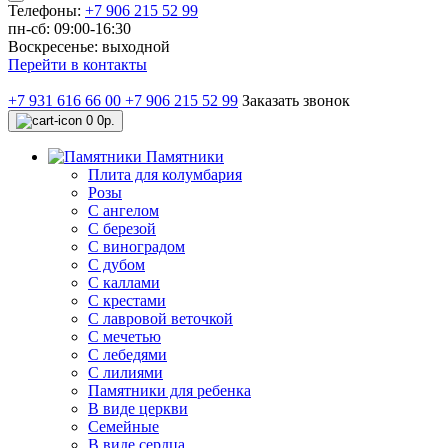
Телефоны:
+7 906 215 52 99
пн-сб: 09:00-16:30
Воскресенье: выходной
Перейти в контакты
+7 931 616 66 00
+7 906 215 52 99
Заказать звонок
0
0р.
Памятники
Плита для колумбария
Розы
C ангелом
C березой
С виноградом
С дубом
С каллами
С крестами
С лавровой веточкой
С мечетью
C лебедями
С лилиями
Памятники для ребенка
В виде церкви
Семейные
В виде сердца