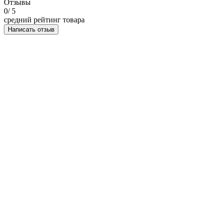
Отзывы
0
/ 5
средний рейтинг товара
Написать отзыв
НАПИСАТЬ ОТЗЫВ
Одиночный подиум 24 ОП
Моя оценка: