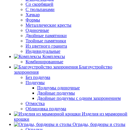
Со скорбящей
С тюльпанами
Хачкар
Формы
Металлические кресты
Одиночные
Двойные памятники
Тройные памятники
Из цветного гранита
Индивидуальные
Комплексы
Комбинированные
Благоустройство
захоронения
Без подиума
Подиумы
Подиумы одиночные
Двойные подиумы
Двойные подиумы с одним захоронением
Отмостка
Облицовка подиума
Изделия из мраморной
крошки
Ограды, бордюры и столы
Оградки