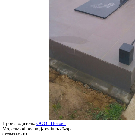
Производитель:
ООО "Поток"
Модель:
odinochnyj-podium-29-op
Отзывы:
(0)