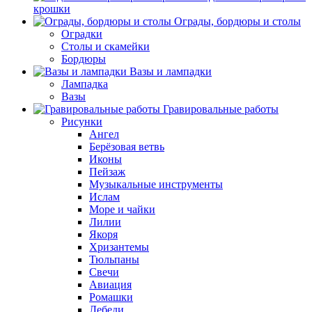
крошки
Ограды, бордюры и столы
Оградки
Столы и скамейки
Бордюры
Вазы и лампадки
Лампадка
Вазы
Гравировальные работы
Рисунки
Ангел
Берёзовая ветвь
Иконы
Пейзаж
Музыкальные инструменты
Ислам
Море и чайки
Лилии
Якоря
Хризантемы
Тюльпаны
Свечи
Авиация
Ромашки
Лебеди