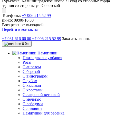
Гурьевске, Калининградское шоссе 3 Вход со стороны: торца
здания со стороны ул. Советской
Телефоны:
+7 906 215 52 99
пн-сб: 09:00-16:30
Воскресенье: выходной
Перейти в контакты
+7 931 616 66 00
+7 906 215 52 99
Заказать звонок
0
0р.
Памятники
Плита для колумбария
Розы
C ангелом
C березой
С виноградом
С дубом
С каллами
С крестами
С лавровой веточкой
С мечетью
C лебедями
С лилиями
Памятники для ребенка