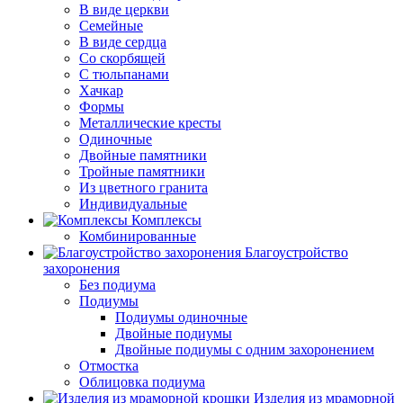
В виде церкви
Семейные
В виде сердца
Со скорбящей
С тюльпанами
Хачкар
Формы
Металлические кресты
Одиночные
Двойные памятники
Тройные памятники
Из цветного гранита
Индивидуальные
Комплексы
Комбинированные
Благоустройство
захоронения
Без подиума
Подиумы
Подиумы одиночные
Двойные подиумы
Двойные подиумы с одним захоронением
Отмостка
Облицовка подиума
Изделия из мраморной