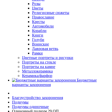
Розы
Цветы
Религиозные сюжеты
Православие
Кресты
Автомобили
Корабли
Книги
Голуби
Воинские
Лавровая ветвь
Рамки
Цветные портреты и рисунки
Портреты на стекле
Портреты на камне
Металлокерамика
Керамика/фарфор
Бюджетные
варианты захоронения
Благоустройство захоронения
Подиумы
Подиумы одиночные
Одиночный подиум 29 ОП