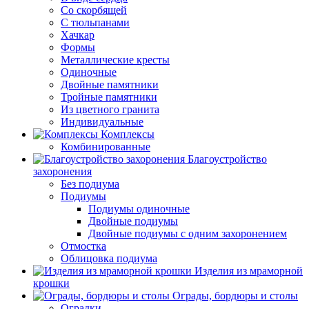
Со скорбящей
С тюльпанами
Хачкар
Формы
Металлические кресты
Одиночные
Двойные памятники
Тройные памятники
Из цветного гранита
Индивидуальные
Комплексы
Комбинированные
Благоустройство
захоронения
Без подиума
Подиумы
Подиумы одиночные
Двойные подиумы
Двойные подиумы с одним захоронением
Отмостка
Облицовка подиума
Изделия из мраморной
крошки
Ограды, бордюры и столы
Оградки