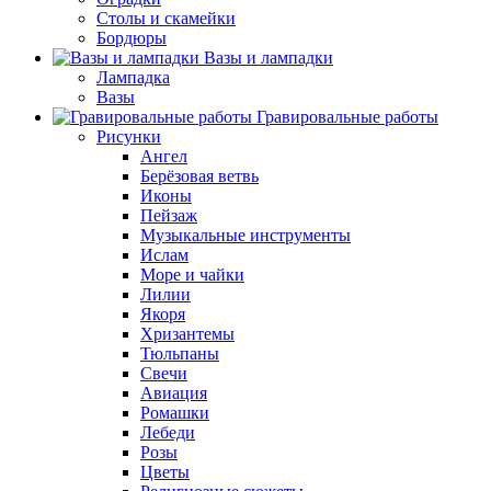
Столы и скамейки
Бордюры
Вазы и лампадки
Лампадка
Вазы
Гравировальные работы
Рисунки
Ангел
Берёзовая ветвь
Иконы
Пейзаж
Музыкальные инструменты
Ислам
Море и чайки
Лилии
Якоря
Хризантемы
Тюльпаны
Свечи
Авиация
Ромашки
Лебеди
Розы
Цветы