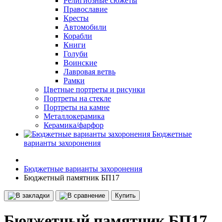
Религиозные сюжеты
Православие
Кресты
Автомобили
Корабли
Книги
Голуби
Воинские
Лавровая ветвь
Рамки
Цветные портреты и рисунки
Портреты на стекле
Портреты на камне
Металлокерамика
Керамика/фарфор
Бюджетные
варианты захоронения
Бюджетные варианты захоронения
Бюджетный памятник БП17
Купить
Бюджетный памятник БП17