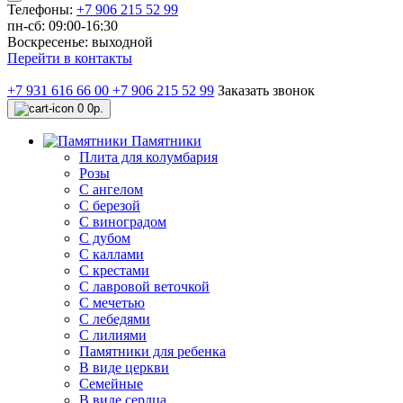
Телефоны:
+7 906 215 52 99
пн-сб: 09:00-16:30
Воскресенье: выходной
Перейти в контакты
+7 931 616 66 00
+7 906 215 52 99
Заказать звонок
0
0р.
Памятники
Плита для колумбария
Розы
C ангелом
C березой
С виноградом
С дубом
С каллами
С крестами
С лавровой веточкой
С мечетью
C лебедями
С лилиями
Памятники для ребенка
В виде церкви
Семейные
В виде сердца