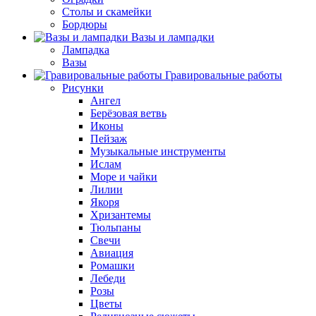
Столы и скамейки
Бордюры
Вазы и лампадки
Лампадка
Вазы
Гравировальные работы
Рисунки
Ангел
Берёзовая ветвь
Иконы
Пейзаж
Музыкальные инструменты
Ислам
Море и чайки
Лилии
Якоря
Хризантемы
Тюльпаны
Свечи
Авиация
Ромашки
Лебеди
Розы
Цветы