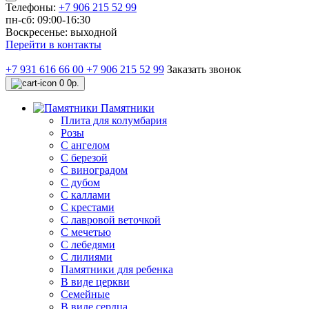
Телефоны:
+7 906 215 52 99
пн-сб: 09:00-16:30
Воскресенье: выходной
Перейти в контакты
+7 931 616 66 00
+7 906 215 52 99
Заказать звонок
0
0р.
Памятники
Плита для колумбария
Розы
C ангелом
C березой
С виноградом
С дубом
С каллами
С крестами
С лавровой веточкой
С мечетью
C лебедями
С лилиями
Памятники для ребенка
В виде церкви
Семейные
В виде сердца