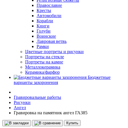
Религиозные сюжеты
Православие
Кресты
Автомобили
Корабли
Книги
Голуби
Воинские
Лавровая ветвь
Рамки
Цветные портреты и рисунки
Портреты на стекле
Портреты на камне
Металлокерамика
Керамика/фарфор
Бюджетные
варианты захоронения
Гравировальные работы
Рисунки
Ангел
Гравировка на памятник ангел ГА385
Купить