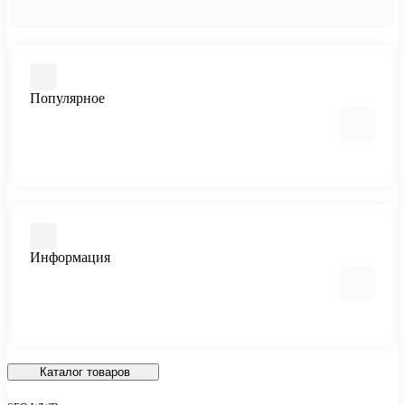
Популярное
Памятники
Изделия из мраморной крошки
Благоустройство захоронения
Информация
Ограды, бордюры и столы
Вазы и лампадки
Гравировальные работы
Портреты на стекле
О нас
Политика конфиденциальности
Каталог товаров
Согласие на обработку персональных данных