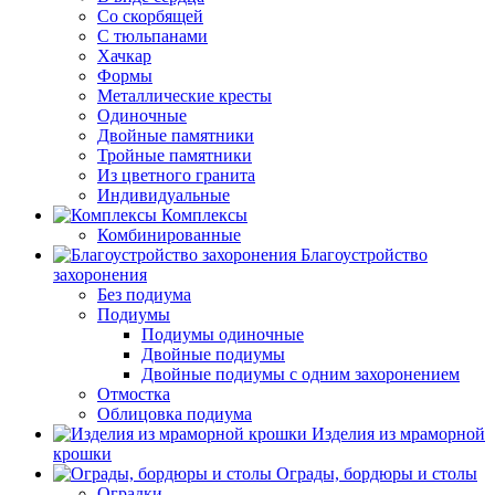
Со скорбящей
С тюльпанами
Хачкар
Формы
Металлические кресты
Одиночные
Двойные памятники
Тройные памятники
Из цветного гранита
Индивидуальные
Комплексы
Комбинированные
Благоустройство
захоронения
Без подиума
Подиумы
Подиумы одиночные
Двойные подиумы
Двойные подиумы с одним захоронением
Отмостка
Облицовка подиума
Изделия из мраморной
крошки
Ограды, бордюры и столы
Оградки