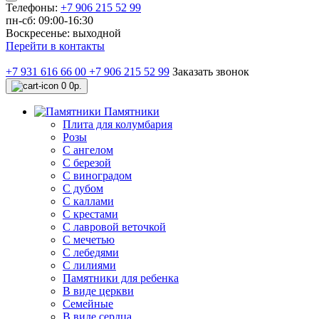
Телефоны:
+7 906 215 52 99
пн-сб: 09:00-16:30
Воскресенье: выходной
Перейти в контакты
+7 931 616 66 00
+7 906 215 52 99
Заказать звонок
0
0р.
Памятники
Плита для колумбария
Розы
C ангелом
C березой
С виноградом
С дубом
С каллами
С крестами
С лавровой веточкой
С мечетью
C лебедями
С лилиями
Памятники для ребенка
В виде церкви
Семейные
В виде сердца