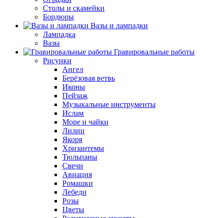
Столы и скамейки
Бордюры
Вазы и лампадки
Лампадка
Вазы
Гравировальные работы
Рисунки
Ангел
Берёзовая ветвь
Иконы
Пейзаж
Музыкальные инструменты
Ислам
Море и чайки
Лилии
Якоря
Хризантемы
Тюльпаны
Свечи
Авиация
Ромашки
Лебеди
Розы
Цветы