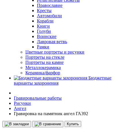
Религиозные сюжеты
Православие
Кресты
Автомобили
Корабли
Книги
Голуби
Воинские
Лавровая ветвь
Рамки
Цветные портреты и рисунки
Портреты на стекле
Портреты на камне
Металлокерамика
Керамика/фарфор
Бюджетные
варианты захоронения
Гравировальные работы
Рисунки
Ангел
Гравировка на памятник ангел ГА392
Купить