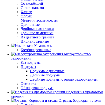
Со скорбящей
С тюльпанами
Хачкар
Формы
Металлические кресты
Одиночные
Двойные памятники
Тройные памятники
Из цветного гранита
Индивидуальные
Комплексы
Комбинированные
Благоустройство
захоронения
Без подиума
Подиумы
Подиумы одиночные
Двойные подиумы
Двойные подиумы с одним захоронением
Отмостка
Облицовка подиума
Изделия из мраморной
крошки
Ограды, бордюры и столы
Оградки