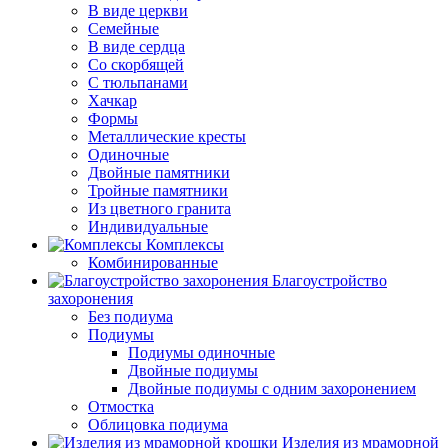
В виде церкви
Семейные
В виде сердца
Со скорбящей
С тюльпанами
Хачкар
Формы
Металлические кресты
Одиночные
Двойные памятники
Тройные памятники
Из цветного гранита
Индивидуальные
Комплексы
Комбинированные
Благоустройство
захоронения
Без подиума
Подиумы
Подиумы одиночные
Двойные подиумы
Двойные подиумы с одним захоронением
Отмостка
Облицовка подиума
Изделия из мраморной