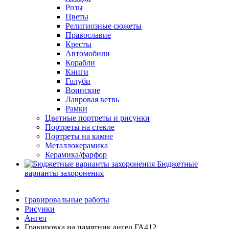
Розы
Цветы
Религиозные сюжеты
Православие
Кресты
Автомобили
Корабли
Книги
Голуби
Воинские
Лавровая ветвь
Рамки
Цветные портреты и рисунки
Портреты на стекле
Портреты на камне
Металлокерамика
Керамика/фарфор
Бюджетные
варианты захоронения
Гравировальные работы
Рисунки
Ангел
Гравировка на памятник ангел ГА412