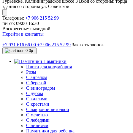
Гурьевске, Калининградское шоссе 3 Вход со стороны: торца
здания со стороны ул. Советской
Телефоны:
+7 906 215 52 99
пн-сб: 09:00-16:30
Воскресенье: выходной
Перейти в контакты
+7 931 616 66 00
+7 906 215 52 99
Заказать звонок
0
0р.
Памятники
Плита для колумбария
Розы
C ангелом
C березой
С виноградом
С дубом
С каллами
С крестами
С лавровой веточкой
С мечетью
C лебедями
С лилиями
Памятники для ребенка