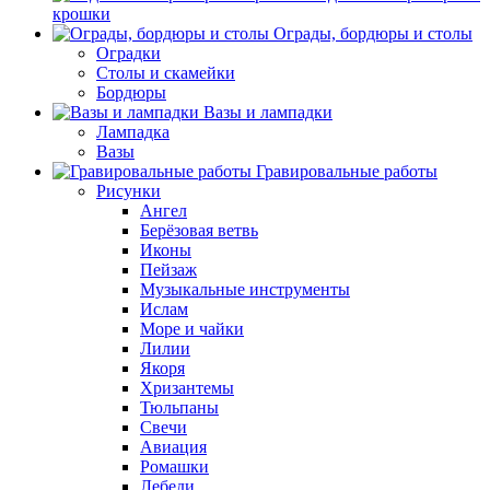
крошки
Ограды, бордюры и столы
Оградки
Столы и скамейки
Бордюры
Вазы и лампадки
Лампадка
Вазы
Гравировальные работы
Рисунки
Ангел
Берёзовая ветвь
Иконы
Пейзаж
Музыкальные инструменты
Ислам
Море и чайки
Лилии
Якоря
Хризантемы
Тюльпаны
Свечи
Авиация
Ромашки
Лебеди