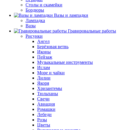
Столы и скамейки
Бордюры
Вазы и лампадки
Лампадка
Вазы
Гравировальные работы
Рисунки
Ангел
Берёзовая ветвь
Иконы
Пейзаж
Музыкальные инструменты
Ислам
Море и чайки
Лилии
Якоря
Хризантемы
Тюльпаны
Свечи
Авиация
Ромашки
Лебеди
Розы
Цветы