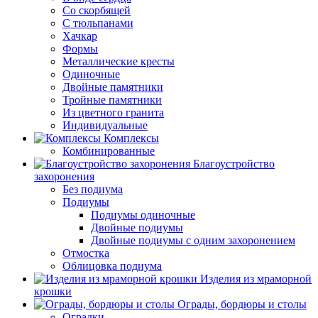
Со скорбящей
С тюльпанами
Хачкар
Формы
Металлические кресты
Одиночные
Двойные памятники
Тройные памятники
Из цветного гранита
Индивидуальные
Комплексы
Комбинированные
Благоустройство
захоронения
Без подиума
Подиумы
Подиумы одиночные
Двойные подиумы
Двойные подиумы с одним захоронением
Отмостка
Облицовка подиума
Изделия из мраморной
крошки
Ограды, бордюры и столы
Оградки