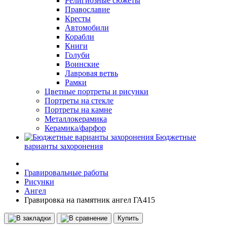
Религиозные сюжеты
Православие
Кресты
Автомобили
Корабли
Книги
Голуби
Воинские
Лавровая ветвь
Рамки
Цветные портреты и рисунки
Портреты на стекле
Портреты на камне
Металлокерамика
Керамика/фарфор
Бюджетные
варианты захоронения
Гравировальные работы
Рисунки
Ангел
Гравировка на памятник ангел ГА415
Купить