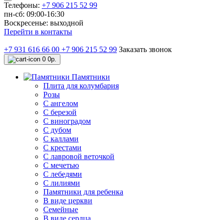
Телефоны:
+7 906 215 52 99
пн-сб: 09:00-16:30
Воскресенье: выходной
Перейти в контакты
+7 931 616 66 00
+7 906 215 52 99
Заказать звонок
0
0р.
Памятники
Плита для колумбария
Розы
C ангелом
C березой
С виноградом
С дубом
С каллами
С крестами
С лавровой веточкой
С мечетью
C лебедями
С лилиями
Памятники для ребенка
В виде церкви
Семейные
В виде сердца