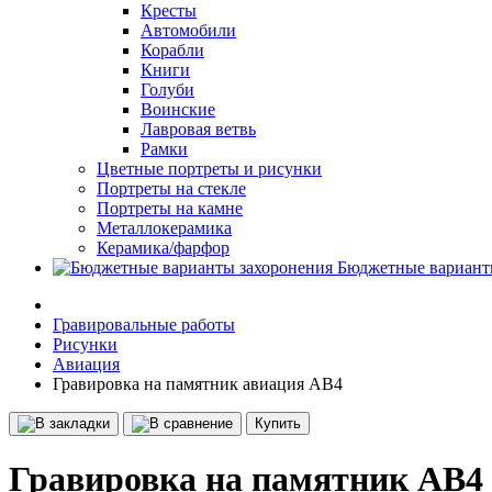
Кресты
Автомобили
Корабли
Книги
Голуби
Воинские
Лавровая ветвь
Рамки
Цветные портреты и рисунки
Портреты на стекле
Портреты на камне
Металлокерамика
Керамика/фарфор
Бюджетные вариант
Гравировальные работы
Рисунки
Авиация
Гравировка на памятник авиация АВ4
Купить
Гравировка на памятник АВ4