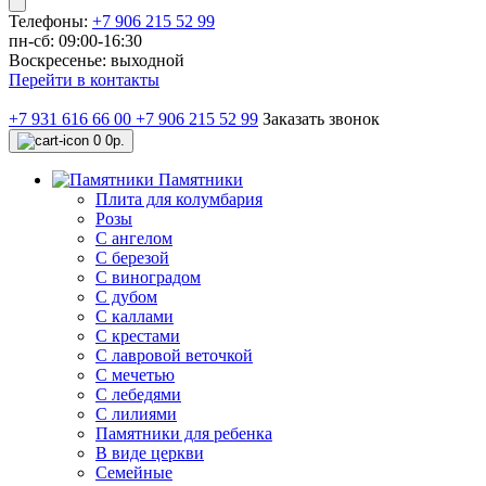
Телефоны:
+7 906 215 52 99
пн-сб: 09:00-16:30
Воскресенье: выходной
Перейти в контакты
+7 931 616 66 00
+7 906 215 52 99
Заказать звонок
0
0р.
Памятники
Плита для колумбария
Розы
C ангелом
C березой
С виноградом
С дубом
С каллами
С крестами
С лавровой веточкой
С мечетью
C лебедями
С лилиями
Памятники для ребенка
В виде церкви
Семейные