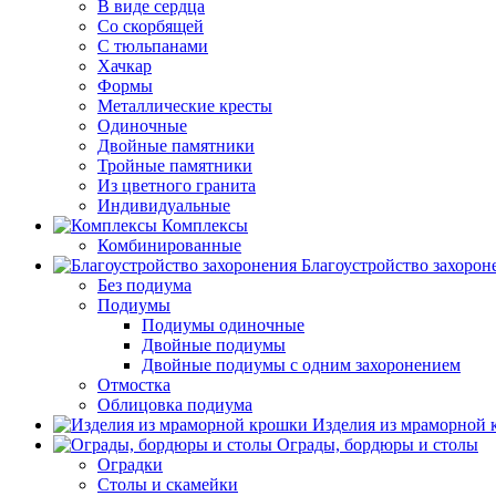
В виде сердца
Со скорбящей
С тюльпанами
Хачкар
Формы
Металлические кресты
Одиночные
Двойные памятники
Тройные памятники
Из цветного гранита
Индивидуальные
Комплексы
Комбинированные
Благоустройство захорон
Без подиума
Подиумы
Подиумы одиночные
Двойные подиумы
Двойные подиумы с одним захоронением
Отмостка
Облицовка подиума
Изделия из мраморной
Ограды, бордюры и столы
Оградки
Столы и скамейки