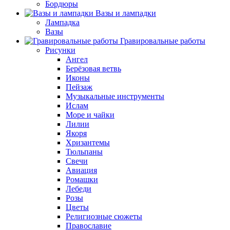
Бордюры
Вазы и лампадки
Лампадка
Вазы
Гравировальные работы
Рисунки
Ангел
Берёзовая ветвь
Иконы
Пейзаж
Музыкальные инструменты
Ислам
Море и чайки
Лилии
Якоря
Хризантемы
Тюльпаны
Свечи
Авиация
Ромашки
Лебеди
Розы
Цветы
Религиозные сюжеты
Православие