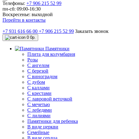
Телефоны:
+7 906 215 52 99
пн-сб: 09:00-16:30
Воскресенье: выходной
Перейти в контакты
+7 931 616 66 00
+7 906 215 52 99
Заказать звонок
0
0р.
Памятники
Плита для колумбария
Розы
C ангелом
C березой
С виноградом
С дубом
С каллами
С крестами
С лавровой веточкой
С мечетью
C лебедями
С лилиями
Памятники для ребенка
В виде церкви
Семейные
В виде сердца