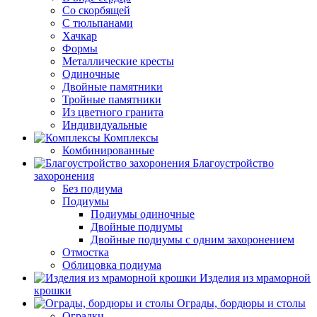
Со скорбящей
С тюльпанами
Хачкар
Формы
Металлические кресты
Одиночные
Двойные памятники
Тройные памятники
Из цветного гранита
Индивидуальные
Комплексы
Комбинированные
Благоустройство
захоронения
Без подиума
Подиумы
Подиумы одиночные
Двойные подиумы
Двойные подиумы с одним захоронением
Отмостка
Облицовка подиума
Изделия из мраморной
крошки
Ограды, бордюры и столы
Оградки