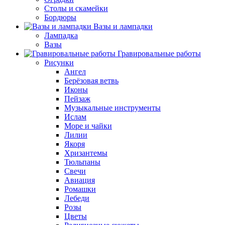
Столы и скамейки
Бордюры
Вазы и лампадки
Лампадка
Вазы
Гравировальные работы
Рисунки
Ангел
Берёзовая ветвь
Иконы
Пейзаж
Музыкальные инструменты
Ислам
Море и чайки
Лилии
Якоря
Хризантемы
Тюльпаны
Свечи
Авиация
Ромашки
Лебеди
Розы
Цветы