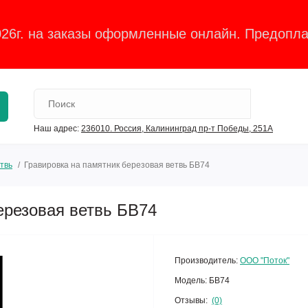
026г. на заказы оформленные онлайн. Предопла
Наш адрес:
236010. Россия, Калининград пр-т Победы, 251А
твь
Гравировка на памятник березовая ветвь БВ74
ерезовая ветвь БВ74
Производитель:
ООО "Поток"
Модель:
БВ74
Отзывы:
(0)