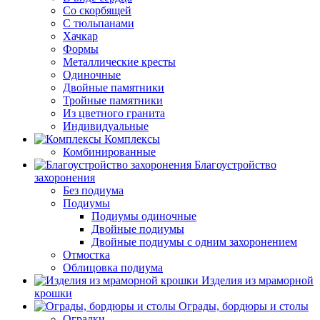
Со скорбящей
С тюльпанами
Хачкар
Формы
Металлические кресты
Одиночные
Двойные памятники
Тройные памятники
Из цветного гранита
Индивидуальные
Комплексы
Комбинированные
Благоустройство
захоронения
Без подиума
Подиумы
Подиумы одиночные
Двойные подиумы
Двойные подиумы с одним захоронением
Отмостка
Облицовка подиума
Изделия из мраморной
крошки
Ограды, бордюры и столы
Оградки