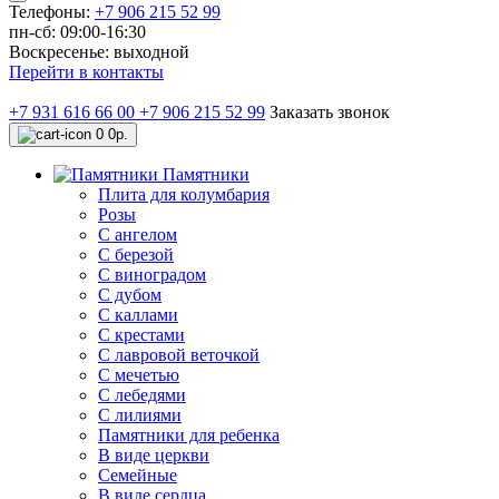
Телефоны:
+7 906 215 52 99
пн-сб: 09:00-16:30
Воскресенье: выходной
Перейти в контакты
+7 931 616 66 00
+7 906 215 52 99
Заказать звонок
0
0р.
Памятники
Плита для колумбария
Розы
C ангелом
C березой
С виноградом
С дубом
С каллами
С крестами
С лавровой веточкой
С мечетью
C лебедями
С лилиями
Памятники для ребенка
В виде церкви
Семейные
В виде сердца