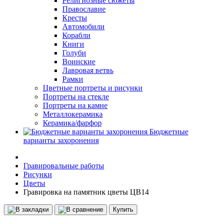
Религиозные сюжеты
Православие
Кресты
Автомобили
Корабли
Книги
Голуби
Воинские
Лавровая ветвь
Рамки
Цветные портреты и рисунки
Портреты на стекле
Портреты на камне
Металлокерамика
Керамика/фарфор
Бюджетные
варианты захоронения
Гравировальные работы
Рисунки
Цветы
Гравировка на памятник цветы ЦВ14
Купить