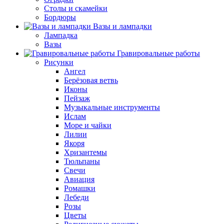
Столы и скамейки
Бордюры
Вазы и лампадки
Лампадка
Вазы
Гравировальные работы
Рисунки
Ангел
Берёзовая ветвь
Иконы
Пейзаж
Музыкальные инструменты
Ислам
Море и чайки
Лилии
Якоря
Хризантемы
Тюльпаны
Свечи
Авиация
Ромашки
Лебеди
Розы
Цветы