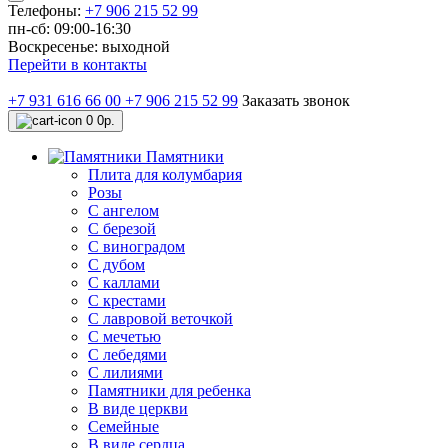
Телефоны:
+7 906 215 52 99
пн-сб: 09:00-16:30
Воскресенье: выходной
Перейти в контакты
+7 931 616 66 00
+7 906 215 52 99
Заказать звонок
0
0р.
Памятники
Плита для колумбария
Розы
C ангелом
C березой
С виноградом
С дубом
С каллами
С крестами
С лавровой веточкой
С мечетью
C лебедями
С лилиями
Памятники для ребенка
В виде церкви
Семейные
В виде сердца