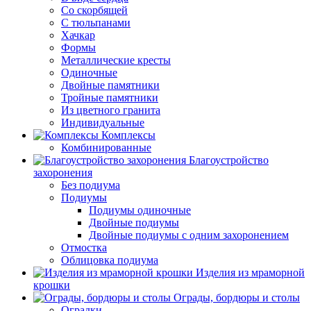
Со скорбящей
С тюльпанами
Хачкар
Формы
Металлические кресты
Одиночные
Двойные памятники
Тройные памятники
Из цветного гранита
Индивидуальные
Комплексы
Комбинированные
Благоустройство
захоронения
Без подиума
Подиумы
Подиумы одиночные
Двойные подиумы
Двойные подиумы с одним захоронением
Отмостка
Облицовка подиума
Изделия из мраморной
крошки
Ограды, бордюры и столы
Оградки