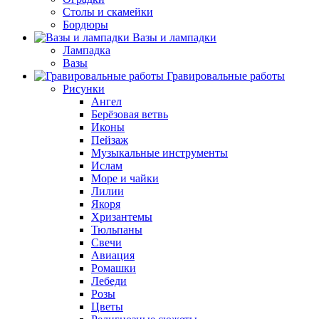
Столы и скамейки
Бордюры
Вазы и лампадки
Лампадка
Вазы
Гравировальные работы
Рисунки
Ангел
Берёзовая ветвь
Иконы
Пейзаж
Музыкальные инструменты
Ислам
Море и чайки
Лилии
Якоря
Хризантемы
Тюльпаны
Свечи
Авиация
Ромашки
Лебеди
Розы
Цветы