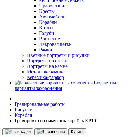
Религиозные сюжеты
Православие
Кресты
Автомобили
Корабли
Книги
Голуби
Воинские
Лавровая ветвь
Рамки
Цветные портреты и рисунки
Портреты на стекле
Портреты на камне
Металлокерамика
Керамика/фарфор
Бюджетные
варианты захоронения
Гравировальные работы
Рисунки
Корабли
Гравировка на памятник корабль КР16
Купить