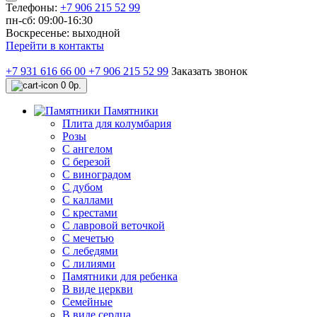
Телефоны:
+7 906 215 52 99
пн-сб: 09:00-16:30
Воскресенье: выходной
Перейти в контакты
+7 931 616 66 00
+7 906 215 52 99
Заказать звонок
0
0р.
Памятники
Плита для колумбария
Розы
C ангелом
C березой
С виноградом
С дубом
С каллами
С крестами
С лавровой веточкой
С мечетью
C лебедями
С лилиями
Памятники для ребенка
В виде церкви
Семейные
В виде сердца