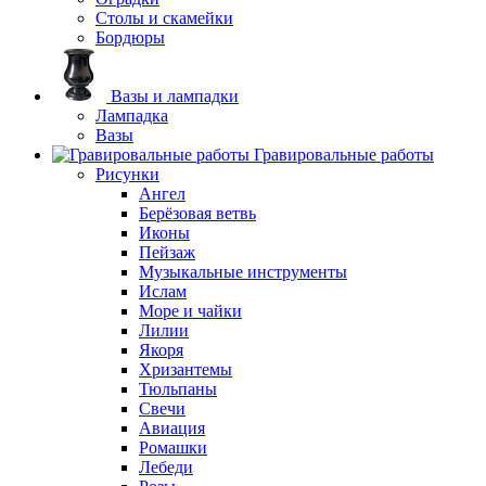
Столы и скамейки
Бордюры
Вазы и лампадки
Лампадка
Вазы
Гравировальные работы
Рисунки
Ангел
Берёзовая ветвь
Иконы
Пейзаж
Музыкальные инструменты
Ислам
Море и чайки
Лилии
Якоря
Хризантемы
Тюльпаны
Свечи
Авиация
Ромашки
Лебеди