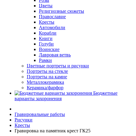
Розы
Цветы
Религиозные сюжеты
Православие
Кресты
Автомобили
Корабли
Книги
Голуби
Воинские
Лавровая ветвь
Рамки
Цветные портреты и рисунки
Портреты на стекле
Портреты на камне
Металлокерамика
Керамика/фарфор
Бюджетные
варианты захоронения
Гравировальные работы
Рисунки
Кресты
Гравировка на памятник крест ГК25