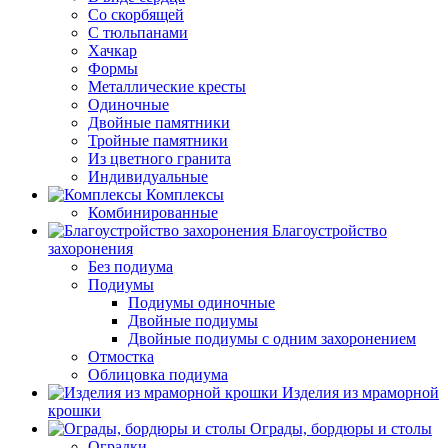
Со скорбящей
С тюльпанами
Хачкар
Формы
Металлические кресты
Одиночные
Двойные памятники
Тройные памятники
Из цветного гранита
Индивидуальные
Комплексы
Комбинированные
Благоустройство
захоронения
Без подиума
Подиумы
Подиумы одиночные
Двойные подиумы
Двойные подиумы с одним захоронением
Отмостка
Облицовка подиума
Изделия из мраморной
крошки
Ограды, бордюры и столы
Оградки