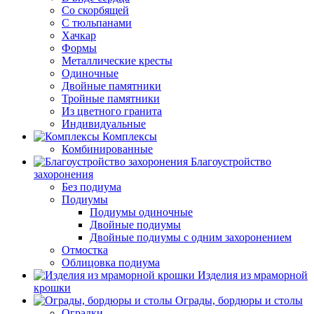
Со скорбящей
С тюльпанами
Хачкар
Формы
Металлические кресты
Одиночные
Двойные памятники
Тройные памятники
Из цветного гранита
Индивидуальные
Комплексы
Комбинированные
Благоустройство
захоронения
Без подиума
Подиумы
Подиумы одиночные
Двойные подиумы
Двойные подиумы с одним захоронением
Отмостка
Облицовка подиума
Изделия из мраморной
крошки
Ограды, бордюры и столы
Оградки