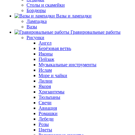
Столы и скамейки
Бордюры
Вазы и лампадки
Лампадка
Вазы
Гравировальные работы
Рисунки
Ангел
Берёзовая ветвь
Иконы
Пейзаж
Музыкальные инструменты
Ислам
Море и чайки
Лилии
Якоря
Хризантемы
Тюльпаны
Свечи
Авиация
Ромашки
Лебеди
Розы
Цветы