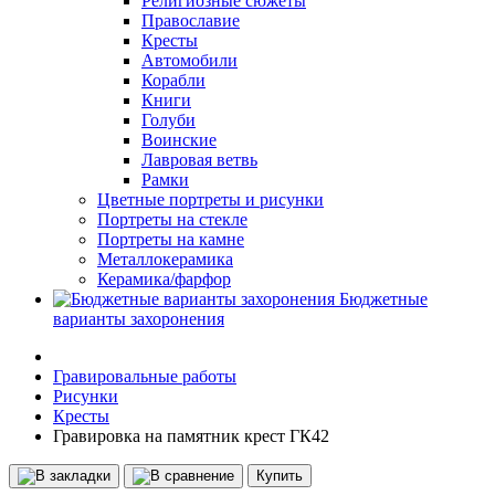
Религиозные сюжеты
Православие
Кресты
Автомобили
Корабли
Книги
Голуби
Воинские
Лавровая ветвь
Рамки
Цветные портреты и рисунки
Портреты на стекле
Портреты на камне
Металлокерамика
Керамика/фарфор
Бюджетные
варианты захоронения
Гравировальные работы
Рисунки
Кресты
Гравировка на памятник крест ГК42
Купить