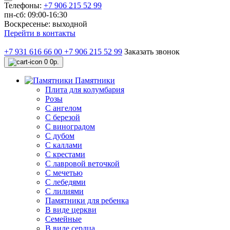
Телефоны:
+7 906 215 52 99
пн-сб: 09:00-16:30
Воскресенье: выходной
Перейти в контакты
+7 931 616 66 00
+7 906 215 52 99
Заказать звонок
0
0р.
Памятники
Плита для колумбария
Розы
C ангелом
C березой
С виноградом
С дубом
С каллами
С крестами
С лавровой веточкой
С мечетью
C лебедями
С лилиями
Памятники для ребенка
В виде церкви
Семейные
В виде сердца