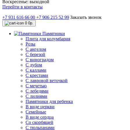
Воскресенье: выходной
Перейти в контакты
+7 931 616 66 00
+7 906 215 52 99
Заказать звонок
0
0р.
Памятники
Плита для колумбария
Розы
C ангелом
C березой
С виноградом
С дубом
С каллами
С крестами
С лавровой веточкой
С мечетью
C лебедями
С лилиями
Памятники для ребенка
В виде церкви
Семейные
В виде сердца
Со скорбящей
С тюльпанами