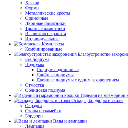
Хачкар
Формы
Металлические кресты
Одиночные
Двойные памятники
Тройные памятники
Из цветного гранита
Индивидуальные
Комплексы
Комбинированные
Благоустройство захорон
Без подиума
Подиумы
Подиумы одиночные
Двойные подиумы
Двойные подиумы с одним захоронением
Отмостка
Облицовка подиума
Изделия из мраморной
Ограды, бордюры и столы
Оградки
Столы и скамейки
Бордюры
Вазы и лампадки
Лампадка