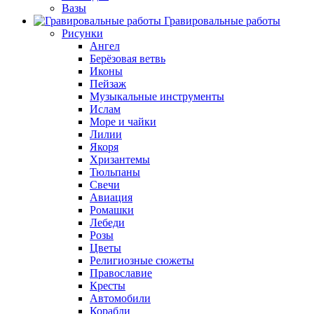
Вазы
Гравировальные работы
Рисунки
Ангел
Берёзовая ветвь
Иконы
Пейзаж
Музыкальные инструменты
Ислам
Море и чайки
Лилии
Якоря
Хризантемы
Тюльпаны
Свечи
Авиация
Ромашки
Лебеди
Розы
Цветы
Религиозные сюжеты
Православие
Кресты
Автомобили
Корабли