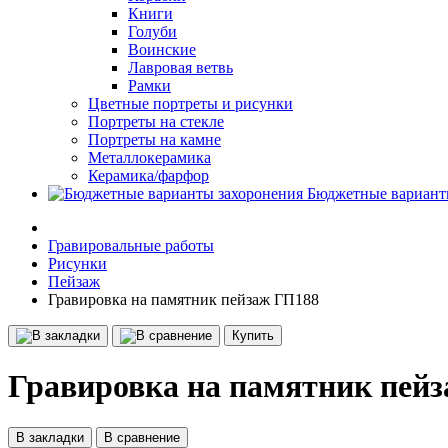
Книги
Голуби
Воинские
Лавровая ветвь
Рамки
Цветные портреты и рисунки
Портреты на стекле
Портреты на камне
Металлокерамика
Керамика/фарфор
Бюджетные вариант
Гравировальные работы
Рисунки
Пейзаж
Гравировка на памятник пейзаж ГП188
Купить
Гравировка на памятник пей
В закладки
В сравнение