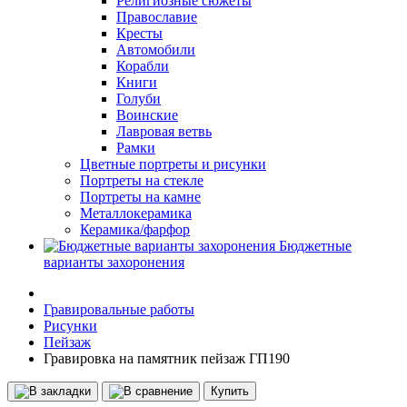
Религиозные сюжеты
Православие
Кресты
Автомобили
Корабли
Книги
Голуби
Воинские
Лавровая ветвь
Рамки
Цветные портреты и рисунки
Портреты на стекле
Портреты на камне
Металлокерамика
Керамика/фарфор
Бюджетные
варианты захоронения
Гравировальные работы
Рисунки
Пейзаж
Гравировка на памятник пейзаж ГП190
Купить