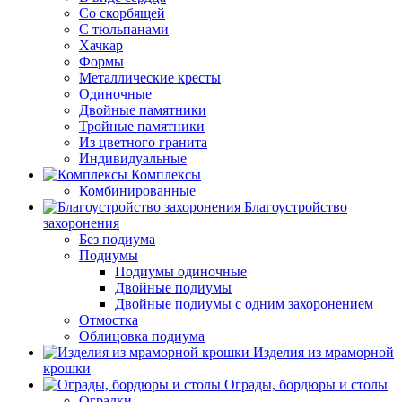
Со скорбящей
С тюльпанами
Хачкар
Формы
Металлические кресты
Одиночные
Двойные памятники
Тройные памятники
Из цветного гранита
Индивидуальные
Комплексы
Комбинированные
Благоустройство
захоронения
Без подиума
Подиумы
Подиумы одиночные
Двойные подиумы
Двойные подиумы с одним захоронением
Отмостка
Облицовка подиума
Изделия из мраморной
крошки
Ограды, бордюры и столы
Оградки