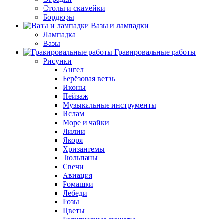
Столы и скамейки
Бордюры
Вазы и лампадки
Лампадка
Вазы
Гравировальные работы
Рисунки
Ангел
Берёзовая ветвь
Иконы
Пейзаж
Музыкальные инструменты
Ислам
Море и чайки
Лилии
Якоря
Хризантемы
Тюльпаны
Свечи
Авиация
Ромашки
Лебеди
Розы
Цветы