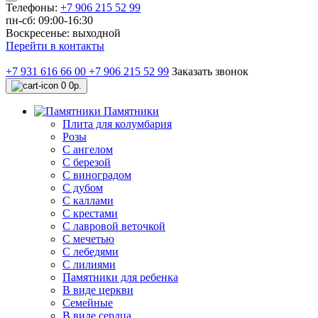
Телефоны:
+7 906 215 52 99
пн-сб: 09:00-16:30
Воскресенье: выходной
Перейти в контакты
+7 931 616 66 00
+7 906 215 52 99
Заказать звонок
0
0р.
Памятники
Плита для колумбария
Розы
C ангелом
C березой
С виноградом
С дубом
С каллами
С крестами
С лавровой веточкой
С мечетью
C лебедями
С лилиями
Памятники для ребенка
В виде церкви
Семейные
В виде сердца