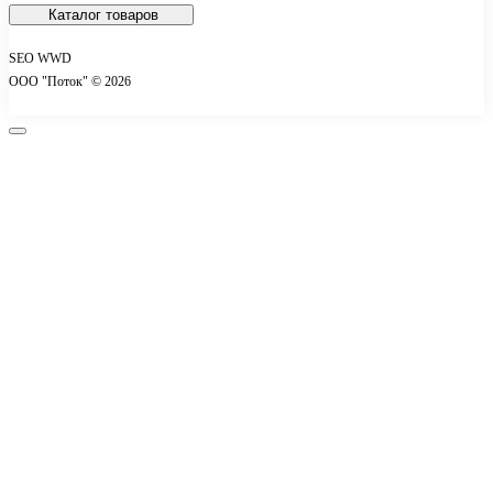
Политика конфиденциальности
Каталог товаров
Согласие на обработку персональных данных
SEO WWD
Контакты
ООО "Поток" © 2026
Акции