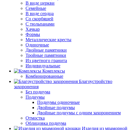
В виде церкви
Семейные
В виде сердца
Со скорбящей
С тюльпанами
Хачкар
Формы
Металлические кресты
Одиночные
Двойные памятники
Тройные памятники
Из цветного гранита
Индивидуальные
Комплексы
Комбинированные
Благоустройство
захоронения
Без подиума
Подиумы
Подиумы одиночные
Двойные подиумы
Двойные подиумы с одним захоронением
Отмостка
Облицовка подиума
Изделия из мраморной