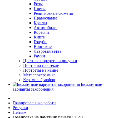
Розы
Цветы
Религиозные сюжеты
Православие
Кресты
Автомобили
Корабли
Книги
Голуби
Воинские
Лавровая ветвь
Рамки
Цветные портреты и рисунки
Портреты на стекле
Портреты на камне
Металлокерамика
Керамика/фарфор
Бюджетные
варианты захоронения
Гравировальные работы
Рисунки
Пейзаж
Гравировка на памятник пейзаж ГП211