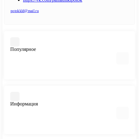
potokkld@mail.ru
Популярное
Памятники
Изделия из мраморной крошки
Благоустройство захоронения
Информация
Ограды, бордюры и столы
Вазы и лампадки
Гравировальные работы
Портреты на стекле
О нас