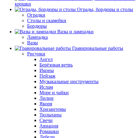
крошки
Ограды, бордюры и столы
Оградки
Столы и скамейки
Бордюры
Вазы и лампадки
Лампадка
Вазы
Гравировальные работы
Рисунки
Ангел
Берёзовая ветвь
Иконы
Пейзаж
Музыкальные инструменты
Ислам
Море и чайки
Лилии
Якоря
Хризантемы
Тюльпаны
Свечи
Авиация
Ромашки
Лебеди