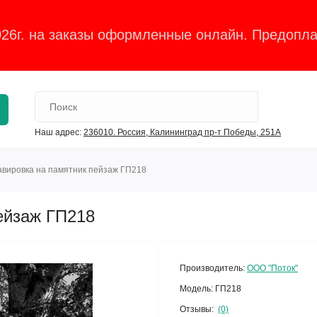
026г. на заказы оформленные онлайн. Предопла
Наш адрес:
236010. Россия, Калининград пр-т Победы, 251А
авировка на памятник пейзаж ГП218
ейзаж ГП218
Производитель:
ООО "Поток"
Модель:
ГП218
Отзывы:
(0)