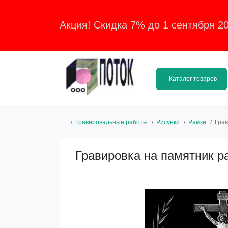
Акция! Скидка 7% до 1 сентября 2
Каталог товаров
Гравировальные работы
Рисунки
Рамки
Грав
Гравировка на памятник р