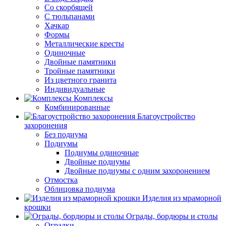
Со скорбящей
С тюльпанами
Хачкар
Формы
Металлические кресты
Одиночные
Двойные памятники
Тройные памятники
Из цветного гранита
Индивидуальные
Комплексы
Комбинированные
Благоустройство
захоронения
Без подиума
Подиумы
Подиумы одиночные
Двойные подиумы
Двойные подиумы с одним захоронением
Отмостка
Облицовка подиума
Изделия из мраморной
крошки
Ограды, бордюры и столы
Оградки