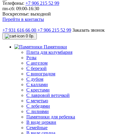
Телефоны:
+7 906 215 52 99
пн-сб: 09:00-16:30
Воскресенье: выходной
Перейти в контакты
+7 931 616 66 00
+7 906 215 52 99
Заказать звонок
0
0р.
Памятники
Плита для колумбария
Розы
C ангелом
C березой
С виноградом
С дубом
С каллами
С крестами
С лавровой веточкой
С мечетью
C лебедями
С лилиями
Памятники для ребенка
В виде церкви
Семейные
В виде сердца