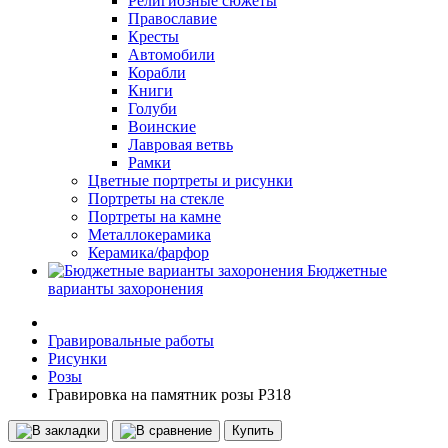
Религиозные сюжеты
Православие
Кресты
Автомобили
Корабли
Книги
Голуби
Воинские
Лавровая ветвь
Рамки
Цветные портреты и рисунки
Портреты на стекле
Портреты на камне
Металлокерамика
Керамика/фарфор
Бюджетные
варианты захоронения
Гравировальные работы
Рисунки
Розы
Гравировка на памятник розы РЗ18
Купить