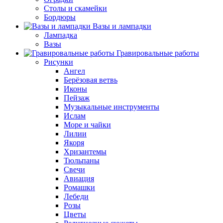
Столы и скамейки
Бордюры
Вазы и лампадки
Лампадка
Вазы
Гравировальные работы
Рисунки
Ангел
Берёзовая ветвь
Иконы
Пейзаж
Музыкальные инструменты
Ислам
Море и чайки
Лилии
Якоря
Хризантемы
Тюльпаны
Свечи
Авиация
Ромашки
Лебеди
Розы
Цветы