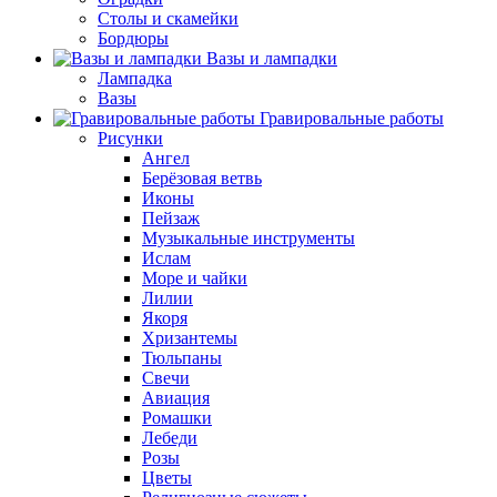
Столы и скамейки
Бордюры
Вазы и лампадки
Лампадка
Вазы
Гравировальные работы
Рисунки
Ангел
Берёзовая ветвь
Иконы
Пейзаж
Музыкальные инструменты
Ислам
Море и чайки
Лилии
Якоря
Хризантемы
Тюльпаны
Свечи
Авиация
Ромашки
Лебеди
Розы
Цветы