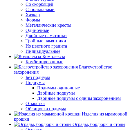
Со скорбящей
С тюльпанами
Хачкар
Формы
Металлические кресты
Одиночные
Двойные памятники
Тройные памятники
Из цветного гранита
Индивидуальные
Комплексы
Комбинированные
Благоустройство
захоронения
Без подиума
Подиумы
Подиумы одиночные
Двойные подиумы
Двойные подиумы с одним захоронением
Отмостка
Облицовка подиума
Изделия из мраморной
крошки
Ограды, бордюры и столы
Оградки