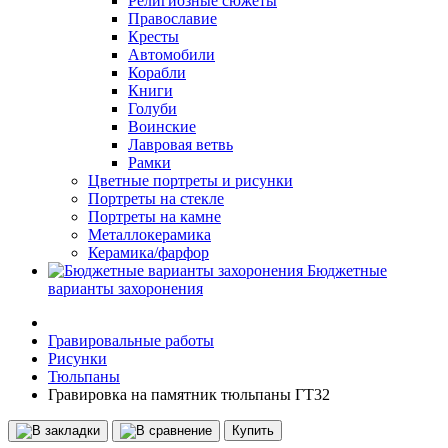
Религиозные сюжеты
Православие
Кресты
Автомобили
Корабли
Книги
Голуби
Воинские
Лавровая ветвь
Рамки
Цветные портреты и рисунки
Портреты на стекле
Портреты на камне
Металлокерамика
Керамика/фарфор
Бюджетные
варианты захоронения
Гравировальные работы
Рисунки
Тюльпаны
Гравировка на памятник тюльпаны ГТ32
Купить