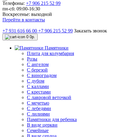
Телефоны:
+7 906 215 52 99
пн-сб: 09:00-16:30
Воскресенье: выходной
Перейти в контакты
+7 931 616 66 00
+7 906 215 52 99
Заказать звонок
0
0р.
Памятники
Плита для колумбария
Розы
C ангелом
C березой
С виноградом
С дубом
С каллами
С крестами
С лавровой веточкой
С мечетью
C лебедями
С лилиями
Памятники для ребенка
В виде церкви
Семейные
В виде сердца