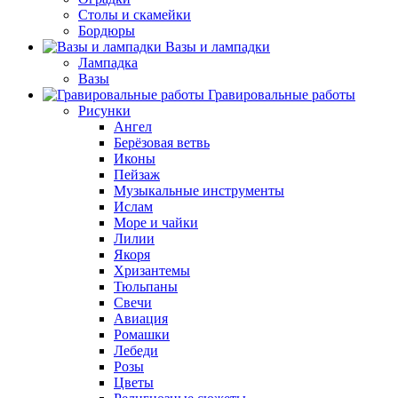
Столы и скамейки
Бордюры
Вазы и лампадки
Лампадка
Вазы
Гравировальные работы
Рисунки
Ангел
Берёзовая ветвь
Иконы
Пейзаж
Музыкальные инструменты
Ислам
Море и чайки
Лилии
Якоря
Хризантемы
Тюльпаны
Свечи
Авиация
Ромашки
Лебеди
Розы
Цветы