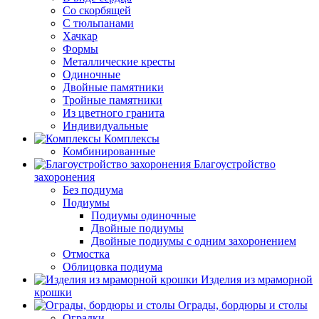
Со скорбящей
С тюльпанами
Хачкар
Формы
Металлические кресты
Одиночные
Двойные памятники
Тройные памятники
Из цветного гранита
Индивидуальные
Комплексы
Комбинированные
Благоустройство
захоронения
Без подиума
Подиумы
Подиумы одиночные
Двойные подиумы
Двойные подиумы с одним захоронением
Отмостка
Облицовка подиума
Изделия из мраморной
крошки
Ограды, бордюры и столы
Оградки