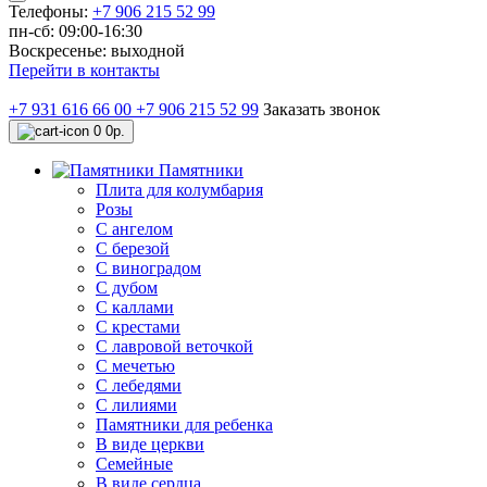
Телефоны:
+7 906 215 52 99
пн-сб: 09:00-16:30
Воскресенье: выходной
Перейти в контакты
+7 931 616 66 00
+7 906 215 52 99
Заказать звонок
0
0р.
Памятники
Плита для колумбария
Розы
C ангелом
C березой
С виноградом
С дубом
С каллами
С крестами
С лавровой веточкой
С мечетью
C лебедями
С лилиями
Памятники для ребенка
В виде церкви
Семейные
В виде сердца