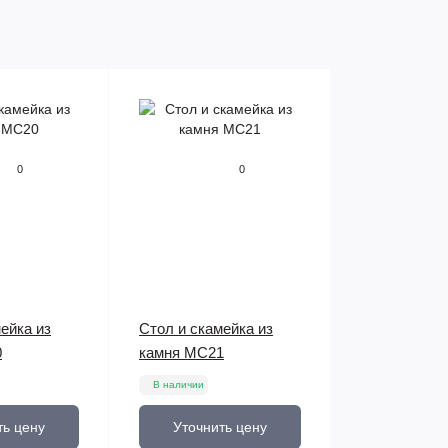
0
0
ейка из
Стол и скамейка из
0
камня МС21
В наличии
ть цену
Уточнить цену