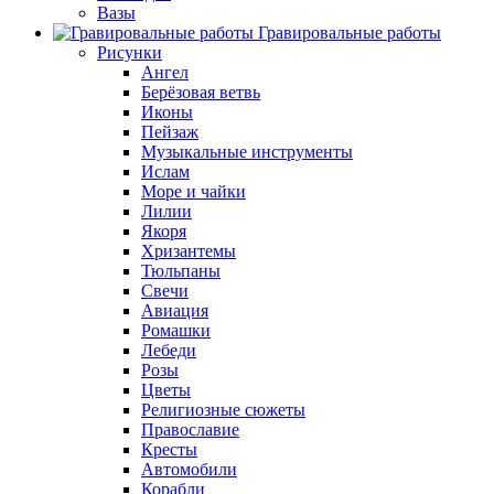
Вазы
Гравировальные работы
Рисунки
Ангел
Берёзовая ветвь
Иконы
Пейзаж
Музыкальные инструменты
Ислам
Море и чайки
Лилии
Якоря
Хризантемы
Тюльпаны
Свечи
Авиация
Ромашки
Лебеди
Розы
Цветы
Религиозные сюжеты
Православие
Кресты
Автомобили
Корабли