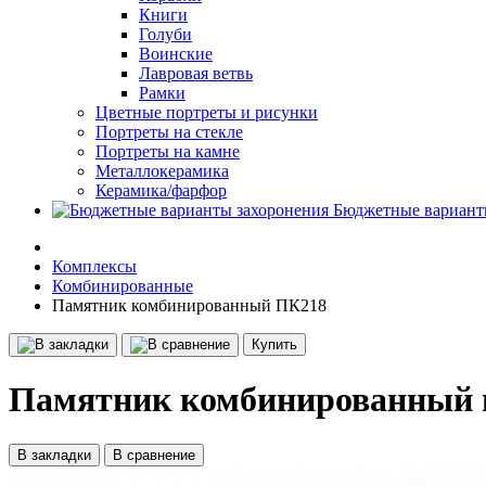
Книги
Голуби
Воинские
Лавровая ветвь
Рамки
Цветные портреты и рисунки
Портреты на стекле
Портреты на камне
Металлокерамика
Керамика/фарфор
Бюджетные вариант
Комплексы
Комбинированные
Памятник комбинированный ПК218
Купить
Памятник комбинированный 
В закладки
В сравнение