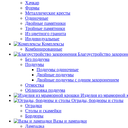
Хачкар
Формы
Металлические кресты
Одиночные
Двойные памятники
Тройные памятники
Из цветного гранита
Индивидуальные
Комплексы
Комбинированные
Благоустройство захорон
Без подиума
Подиумы
Подиумы одиночные
Двойные подиумы
Двойные подиумы с одним захоронением
Отмостка
Облицовка подиума
Изделия из мраморной
Ограды, бордюры и столы
Оградки
Столы и скамейки
Бордюры
Вазы и лампадки
Лампадка