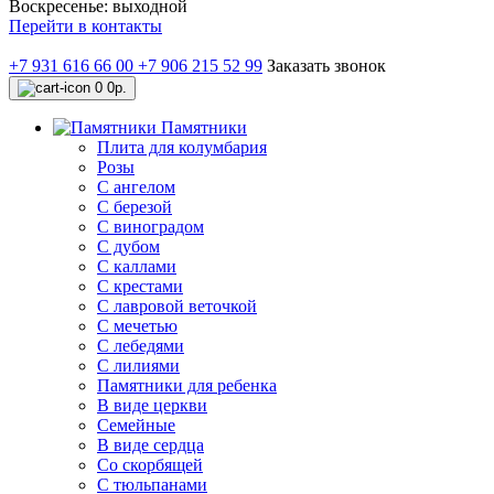
Воскресенье: выходной
Перейти в контакты
+7 931 616 66 00
+7 906 215 52 99
Заказать звонок
0
0р.
Памятники
Плита для колумбария
Розы
C ангелом
C березой
С виноградом
С дубом
С каллами
С крестами
С лавровой веточкой
С мечетью
C лебедями
С лилиями
Памятники для ребенка
В виде церкви
Семейные
В виде сердца
Со скорбящей
С тюльпанами