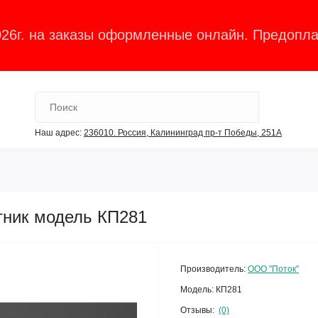
026г. на заказы оформленные онлайн. Предопла
Наш адрес:
236010. Россия, Калининград пр-т Победы, 251А
тник модель КП281
Производитель:
ООО "Поток"
Модель:
КП281
Отзывы:
(0)