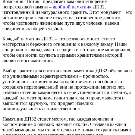
Компания "Поток" предлагает вам олицетворение
непреходящей памяти –
двойной памятник
ДП32,
изготовленный из натурального гранита. Этот монумент – это
истинное произведение искусства, сотворенное для того,
чтобы чествовать жизненные пути двух человек, навеки
соединенных общей судьбой.
Каждый памятник ДП32 – это результат многолетнего
мастерства и бережного отношения к каждому заказу. Наши
специалисты вкладывают сердце в изготовление мемориалов,
чтобы они могли служить верными хранителями историй,
любви и воспоминаний.
Выбор гранита для изготовления памятника ДП32 обусловлен
его уникальными характеристиками – прочностью,
устойчивостью к внешним воздействиям и способностью
сохранять первоначальный вид на протяжении многих лет.
Темный оттенок камня несет в себе утонченность и глубину, а
каждый элемент орнаментики тщательно продумывается и
выполнится вручную, что придает изделию
индивидуальность и торжественность.
Памятник ДП32 станет местом, где каждая молитва и
воспоминание о близких находит отклик. Создавая каждый
такой мемориал, мы ставим целью не только сохранить память