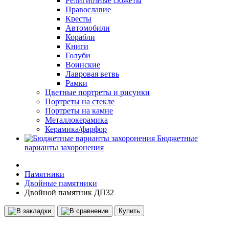
Религиозные сюжеты
Православие
Кресты
Автомобили
Корабли
Книги
Голуби
Воинские
Лавровая ветвь
Рамки
Цветные портреты и рисунки
Портреты на стекле
Портреты на камне
Металлокерамика
Керамика/фарфор
Бюджетные
варианты захоронения
Памятники
Двойные памятники
Двойной памятник ДП32
Купить