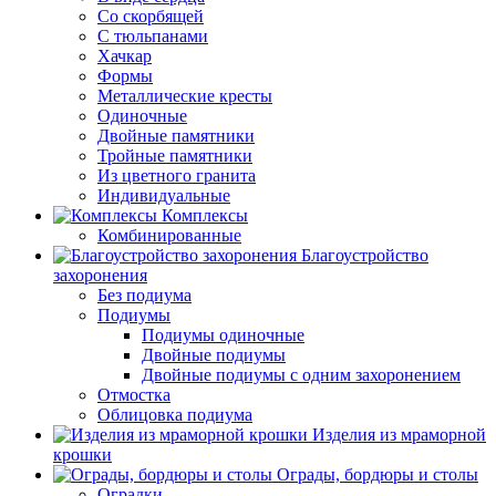
Со скорбящей
С тюльпанами
Хачкар
Формы
Металлические кресты
Одиночные
Двойные памятники
Тройные памятники
Из цветного гранита
Индивидуальные
Комплексы
Комбинированные
Благоустройство
захоронения
Без подиума
Подиумы
Подиумы одиночные
Двойные подиумы
Двойные подиумы с одним захоронением
Отмостка
Облицовка подиума
Изделия из мраморной
крошки
Ограды, бордюры и столы
Оградки