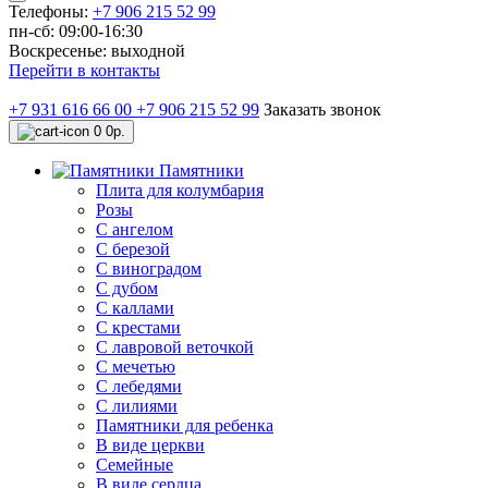
Телефоны:
+7 906 215 52 99
пн-сб: 09:00-16:30
Воскресенье: выходной
Перейти в контакты
+7 931 616 66 00
+7 906 215 52 99
Заказать звонок
0
0р.
Памятники
Плита для колумбария
Розы
C ангелом
C березой
С виноградом
С дубом
С каллами
С крестами
С лавровой веточкой
С мечетью
C лебедями
С лилиями
Памятники для ребенка
В виде церкви
Семейные
В виде сердца