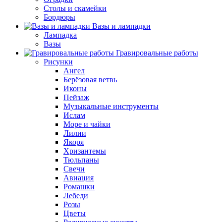
Столы и скамейки
Бордюры
Вазы и лампадки
Лампадка
Вазы
Гравировальные работы
Рисунки
Ангел
Берёзовая ветвь
Иконы
Пейзаж
Музыкальные инструменты
Ислам
Море и чайки
Лилии
Якоря
Хризантемы
Тюльпаны
Свечи
Авиация
Ромашки
Лебеди
Розы
Цветы