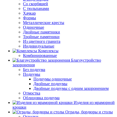
Со скорбящей
С тюльпанами
Хачкар
Формы
Металлические кресты
Одиночные
Двойные памятники
Тройные памятники
Из цветного гранита
Индивидуальные
Комплексы
Комбинированные
Благоустройство
захоронения
Без подиума
Подиумы
Подиумы одиночные
Двойные подиумы
Двойные подиумы с одним захоронением
Отмостка
Облицовка подиума
Изделия из мраморной
крошки
Ограды, бордюры и столы
Оградки