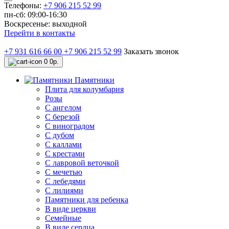
Телефоны:
+7 906 215 52 99
пн-сб: 09:00-16:30
Воскресенье: выходной
Перейти в контакты
+7 931 616 66 00
+7 906 215 52 99
Заказать звонок
0
0р.
Памятники
Плита для колумбария
Розы
C ангелом
C березой
С виноградом
С дубом
С каллами
С крестами
С лавровой веточкой
С мечетью
C лебедями
С лилиями
Памятники для ребенка
В виде церкви
Семейные
В виде сердца