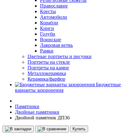
Религиозные сюжеты
Православие
Кресты
Автомобили
Корабли
Книги
Голуби
Воинские
Лавровая ветвь
Рамки
Цветные портреты и рисунки
Портреты на стекле
Портреты на камне
Металлокерамика
Керамика/фарфор
Бюджетные
варианты захоронения
Памятники
Двойные памятники
Двойной памятник ДП36
Купить