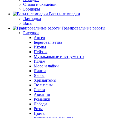
Столы и скамейки
Бордюры
Вазы и лампадки
Лампадка
Вазы
Гравировальные работы
Рисунки
Ангел
Берёзовая ветвь
Иконы
Пейзаж
Музыкальные инструменты
Ислам
Море и чайки
Лилии
Якоря
Хризантемы
Тюльпаны
Свечи
Авиация
Ромашки
Лебеди
Розы
Цветы