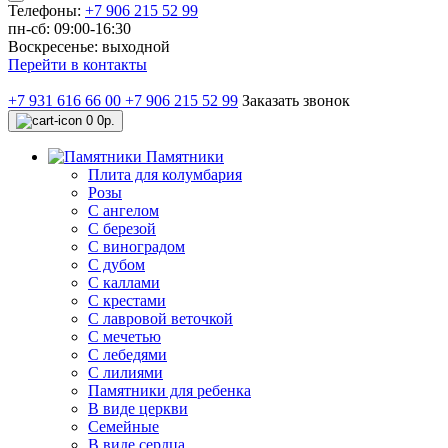
Телефоны:
+7 906 215 52 99
пн-сб: 09:00-16:30
Воскресенье: выходной
Перейти в контакты
+7 931 616 66 00
+7 906 215 52 99
Заказать звонок
0
0р.
Памятники
Плита для колумбария
Розы
C ангелом
C березой
С виноградом
С дубом
С каллами
С крестами
С лавровой веточкой
С мечетью
C лебедями
С лилиями
Памятники для ребенка
В виде церкви
Семейные
В виде сердца