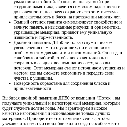
уважением и заботой. Гранит, используемый при
создании памятника, является символом надежности и
долговечности, позволяя сохранять его эстетическую
привлекательность и блеск на протяжении многих лет.
Темный оттенок гранита символизирует спокойствие и
вечную память, а изысканные рисунки и орнаментика,
украшающие мемориал, придают ему уникальную
изящность и торжественность.
Двойной памятник ДП50 не только служит знаком
увековечения памяти о усопших, но и становится
особым местом для молитв и воспоминаний. Он создан
с любовью и заботой, чтобы восхвалять жизнь и
сохранять в сердцах воспоминания о тех, кого вы
потеряли. Этот мемориал станет источником утешения и
местом, где вы сможете вспомнить и передать свои
чувства к ушедшим.
Поверхность обработана для сохранения блеска и
привлекательности
Выбирая двойной памятник ДП50 от компании "Поток", вы
получаете уникальный и неповторимый мемориал, который
будет служить долгие годы. Мы гарантируем высокое
качество изготовления и использование только лучших
материалов. Приобретите этот памятник сейчас, чтобы
увековечить память о своих близких и создать особое место