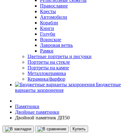
Религиозные сюжеты
Православие
Кресты
Автомобили
Корабли
Книги
Голуби
Воинские
Лавровая ветвь
Рамки
Цветные портреты и рисунки
Портреты на стекле
Портреты на камне
Металлокерамика
Керамика/фарфор
Бюджетные
варианты захоронения
Памятники
Двойные памятники
Двойной памятник ДП50
Купить