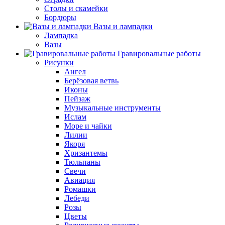
Столы и скамейки
Бордюры
Вазы и лампадки
Лампадка
Вазы
Гравировальные работы
Рисунки
Ангел
Берёзовая ветвь
Иконы
Пейзаж
Музыкальные инструменты
Ислам
Море и чайки
Лилии
Якоря
Хризантемы
Тюльпаны
Свечи
Авиация
Ромашки
Лебеди
Розы
Цветы