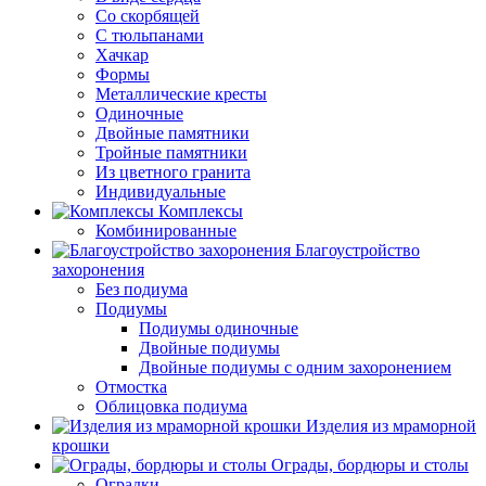
Со скорбящей
С тюльпанами
Хачкар
Формы
Металлические кресты
Одиночные
Двойные памятники
Тройные памятники
Из цветного гранита
Индивидуальные
Комплексы
Комбинированные
Благоустройство
захоронения
Без подиума
Подиумы
Подиумы одиночные
Двойные подиумы
Двойные подиумы с одним захоронением
Отмостка
Облицовка подиума
Изделия из мраморной
крошки
Ограды, бордюры и столы
Оградки