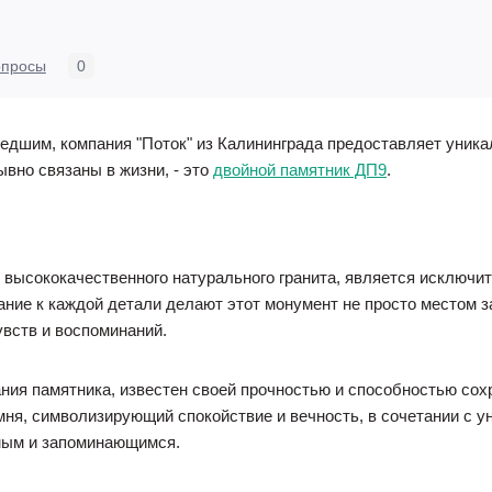
опросы
0
шедшим, компания "Поток" из Калининграда предоставляет уник
вно связаны в жизни, - это
двойной памятник ДП9
.
 высококачественного натурального гранита, является исключ
мание к каждой детали делают этот монумент не просто местом 
увств и воспоминаний.
ния памятника, известен своей прочностью и способностью сох
амня, символизирующий спокойствие и вечность, в сочетании с 
мым и запоминающимся.