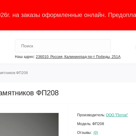
026г. на заказы оформленные онлайн. Предопла
Наш адрес:
236010. Россия, Калининград пр-т Победы, 251А
амятников ФП208
памятников ФП208
Производитель:
ООО "Поток"
Модель:
ФП208
Отзывы:
(0)