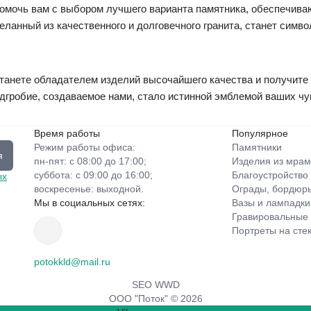
омочь вам с выбором лучшего варианта памятника, обеспечива
еланный из качественного и долговечного гранита, станет симв
танете обладателем изделий высочайшего качества и получите
гробие, создаваемое нами, стало истинной эмблемой ваших чувс
Время работы
Популярное
Режим работы офиса:
Памятники
я
пн-пят: с 08:00 до 17:00;
Изделия из мрам
суббота: с 09:00 до 16:00;
Благоустройство
ых
воскресенье: выходной.
Ограды, бордюры
Мы в социальных сетях:
Вазы и лампадки
Гравировальные
Портреты на сте
potokkld@mail.ru
SEO WWD
ООО "Поток" © 2026