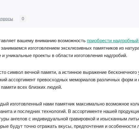
опросы
0
ставляет вашему вниманию возможность
приобрести надгробный
ы занимаемся изготовлением эксклюзивных памятников из натур
 и уникальные проекты в области изготовления надгробий.
сто символ вечной памяти, а истинное выражение бесконечного 
окий ассортимент превосходных мемориалов различных форм и с
 памяти всех близких людей.
ждый изготовленный нами памятник максимально возможное коли
ранита и последних технологий. В ассортименте нашей продукц
туры ангелов с индивидуальной гравировкой и изысканным лить
орые будут точно отражать вкусы, предпочтения и особенности 