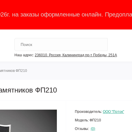
026г. на заказы оформленные онлайн. Предопла
Наш адрес:
236010. Россия, Калининград пр-т Победы, 251А
амятников ФП210
памятников ФП210
Производитель:
ООО "Поток"
Модель:
ФП210
Отзывы:
(0)