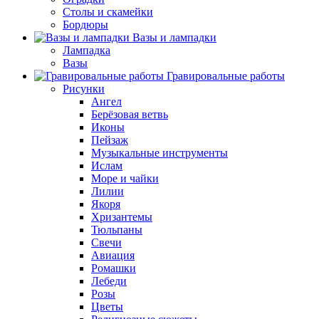
Столы и скамейки
Бордюры
Вазы и лампадки
Лампадка
Вазы
Гравировальные работы
Рисунки
Ангел
Берёзовая ветвь
Иконы
Пейзаж
Музыкальные инструменты
Ислам
Море и чайки
Лилии
Якоря
Хризантемы
Тюльпаны
Свечи
Авиация
Ромашки
Лебеди
Розы
Цветы