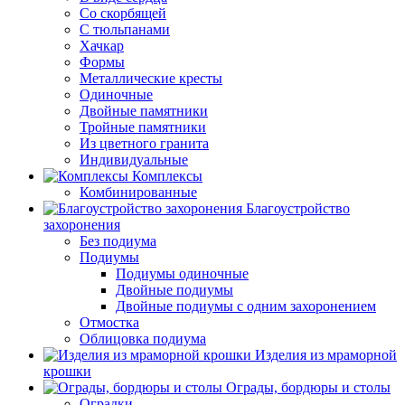
Со скорбящей
С тюльпанами
Хачкар
Формы
Металлические кресты
Одиночные
Двойные памятники
Тройные памятники
Из цветного гранита
Индивидуальные
Комплексы
Комбинированные
Благоустройство
захоронения
Без подиума
Подиумы
Подиумы одиночные
Двойные подиумы
Двойные подиумы с одним захоронением
Отмостка
Облицовка подиума
Изделия из мраморной
крошки
Ограды, бордюры и столы
Оградки