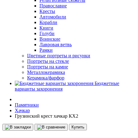
Религиозные сюжеты
Православие
Кресты
Автомобили
Корабли
Книги
Голуби
Воинские
Лавровая ветвь
Рамки
Цветные портреты и рисунки
Портреты на стекле
Портреты на камне
Металлокерамика
Керамика/фарфор
Бюджетные
варианты захоронения
Памятники
Хачкар
Грузинский крест хачкар КХ2
Купить