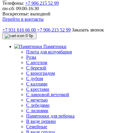
Телефоны:
+7 906 215 52 99
пн-сб: 09:00-16:30
Воскресенье: выходной
Перейти в контакты
+7 931 616 66 00
+7 906 215 52 99
Заказать звонок
0
0р.
Памятники
Плита для колумбария
Розы
C ангелом
C березой
С виноградом
С дубом
С каллами
С крестами
С лавровой веточкой
С мечетью
C лебедями
С лилиями
Памятники для ребенка
В виде церкви
Семейные
В виде сердца