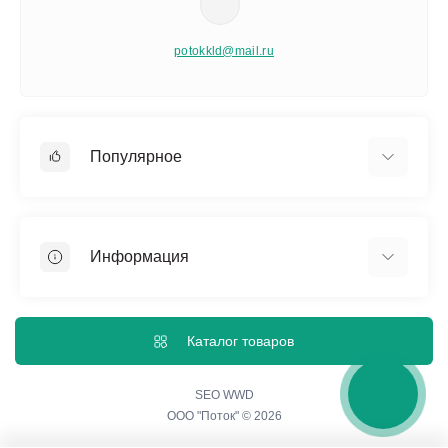
potokkld@mail.ru
Популярное
Памятники
Изделия из мраморной крошки
Информация
Благоустройство захоронения
Ограды, бордюры и столы
О нас
Вазы и лампадки
Политика конфиденциальности
Каталог товаров
Гравировальные работы
Согласие на обработку персональных данных
Портреты на стекле
Контакты
SEO WWD
ООО "Поток" © 2026
Акции