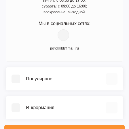
пн-пят: с 08:00 до 17:00;
суббота: с 09:00 до 16:00;
воскресенье: выходной.
Мы в социальных сетях:
potokkld@mail.ru
Популярное
Памятники
Изделия из мраморной крошки
Информация
Благоустройство захоронения
Ограды, бордюры и столы
О нас
Вазы и лампадки