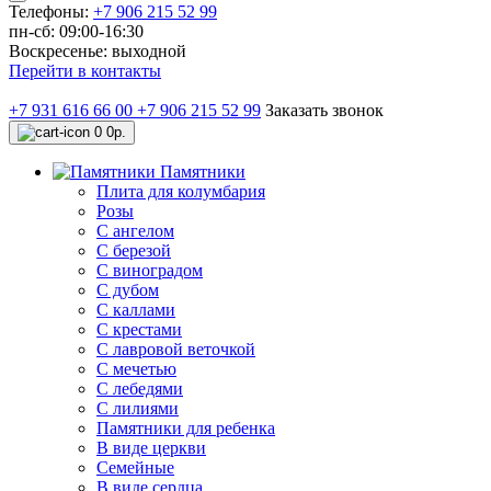
Телефоны:
+7 906 215 52 99
пн-сб: 09:00-16:30
Воскресенье: выходной
Перейти в контакты
+7 931 616 66 00
+7 906 215 52 99
Заказать звонок
0
0р.
Памятники
Плита для колумбария
Розы
C ангелом
C березой
С виноградом
С дубом
С каллами
С крестами
С лавровой веточкой
С мечетью
C лебедями
С лилиями
Памятники для ребенка
В виде церкви
Семейные
В виде сердца