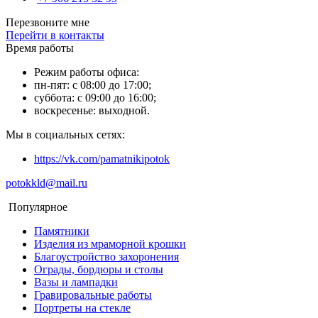
Перезвоните мне
Перейти в контакты
Время работы
Режим работы офиса:
пн-пят: с 08:00 до 17:00;
суббота: с 09:00 до 16:00;
воскресенье: выходной.
Мы в социальных сетях:
https://vk.com/pamatnikipotok
potokkld@mail.ru
Популярное
Памятники
Изделия из мраморной крошки
Благоустройство захоронения
Ограды, бордюры и столы
Вазы и лампадки
Гравировальные работы
Портреты на стекле