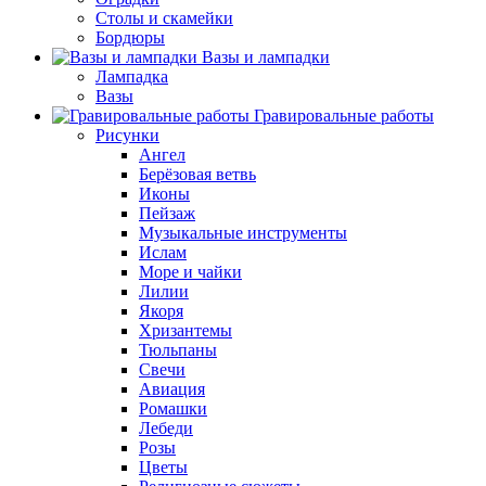
Столы и скамейки
Бордюры
Вазы и лампадки
Лампадка
Вазы
Гравировальные работы
Рисунки
Ангел
Берёзовая ветвь
Иконы
Пейзаж
Музыкальные инструменты
Ислам
Море и чайки
Лилии
Якоря
Хризантемы
Тюльпаны
Свечи
Авиация
Ромашки
Лебеди
Розы
Цветы