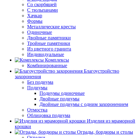
Со скорбящей
С тюльпанами
Хачкар
Формы
Металлические кресты
Одиночные
Двойные памятники
Тройные памятники
Из цветного гранита
Индивидуальные
Комплексы
Комбинированные
Благоустройство
захоронения
Без подиума
Подиумы
Подиумы одиночные
Двойные подиумы
Двойные подиумы с одним захоронением
Отмостка
Облицовка подиума
Изделия из мраморной
крошки
Ограды, бордюры и столы
Оградки