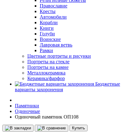
Религиозные сюжеты
Православие
Кресты
Автомобили
Корабли
Книги
Голуби
Воинские
Лавровая ветвь
Рамки
Цветные портреты и рисунки
Портреты на стекле
Портреты на камне
Металлокерамика
Керамика/фарфор
Бюджетные
варианты захоронения
Памятники
Одиночные
Одиночный памятник ОП108
Купить