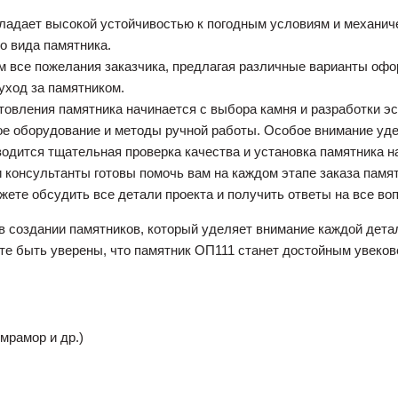
ладает высокой устойчивостью к погодным условиям и механич
о вида памятника.
все пожелания заказчика, предлагая различные варианты офор
уход за памятником.
товления памятника начинается с выбора камня и разработки э
ое оборудование и методы ручной работы. Особое внимание удел
одится тщательная проверка качества и установка памятника на
консультанты готовы помочь вам на каждом этапе заказа памя
жете обсудить все детали проекта и получить ответы на все во
 в создании памятников, который уделяет внимание каждой дет
те быть уверены, что памятник ОП111 станет достойным увеков
мрамор и др.)