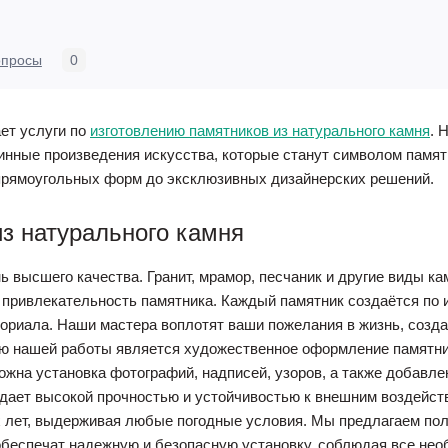
опросы
0
ет услуги по
изготовлению памятников из натурального камня
. 
тинные произведения искусства, которые станут символом памя
 прямоугольных форм до эксклюзивных дизайнерских решений.
з натурального камня
 высшего качества. Гранит, мрамор, песчаник и другие виды к
 привлекательность памятника. Каждый памятник создаётся по 
мориала. Наши мастера воплотят ваши пожелания в жизнь, соз
ью нашей работы является художественное оформление памятни
зможна установка фотографий, надписей, узоров, а также добав
дает высокой прочностью и устойчивостью к внешним воздейст
 лет, выдерживая любые погодные условия. Мы предлагаем полн
беспечат надежную и безопасную установку, соблюдая все нео