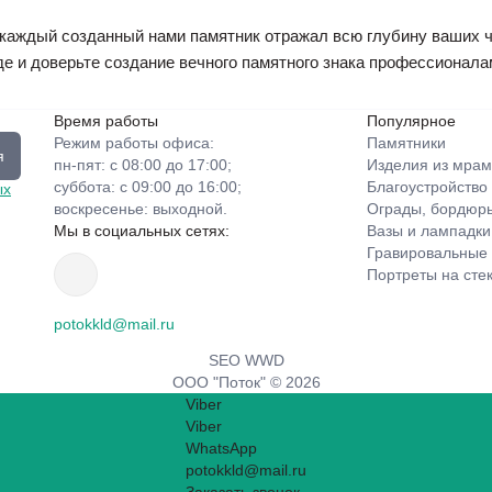
ы каждый созданный нами памятник отражал всю глубину ваших 
е и доверьте создание вечного памятного знака профессионала
Время работы
Популярное
Режим работы офиса:
Памятники
я
пн-пят: с 08:00 до 17:00;
Изделия из мрам
суббота: с 09:00 до 16:00;
Благоустройство
ых
воскресенье: выходной.
Ограды, бордюры
Мы в социальных сетях:
Вазы и лампадки
Гравировальные
Портреты на сте
potokkld@mail.ru
SEO WWD
ООО "Поток" © 2026
Viber
Viber
WhatsApp
potokkld@mail.ru
Заказать звонок