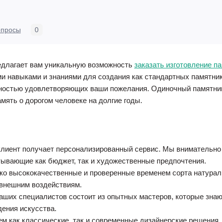
опросы
0
едлагает вам уникальную возможность
заказать изготовление п
 навыками и знаниями для создания как стандартных памятник
лностью удовлетворяющих ваши пожелания. Одиночный памятни
мять о дорогом человеке на долгие годы.
лиент получает персонализированный сервис. Мы внимательно
ывающие как бюджет, так и художественные предпочтения.
ко высококачественные и проверенные временем сорта натураль
 внешним воздействиям.
ших специалистов состоит из опытных мастеров, которые знают
дения искусства.
м как классические, так и современные дизайнерские решения.