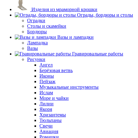
Изделия из мраморной крошки
Ограды, бордюры и столы
Оградки
Столы и скамейки
Бордюры
Вазы и лампадки
Лампадка
Вазы
Гравировальные работы
Рисунки
Ангел
Берёзовая ветвь
Иконы
Пейзаж
Музыкальные инструменты
Ислам
Море и чайки
Лилии
Якоря
Хризантемы
Тюльпаны
Свечи
Авиация
Ромашки