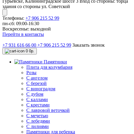
Гурьевске, Калининградское шоссе 3 Вход со стороны: торца
здания со стороны ул. Советской
Телефоны:
+7 906 215 52 99
пн-сб: 09:00-16:30
Воскресенье: выходной
Перейти в контакты
+7 931 616 66 00
+7 906 215 52 99
Заказать звонок
0
0р.
Памятники
Плита для колумбария
Розы
C ангелом
C березой
С виноградом
С дубом
С каллами
С крестами
С лавровой веточкой
С мечетью
C лебедями
С лилиями
Памятники для ребенка