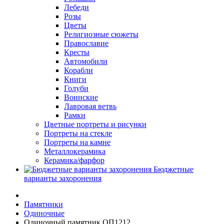
Лебеди
Розы
Цветы
Религиозные сюжеты
Православие
Кресты
Автомобили
Корабли
Книги
Голуби
Воинские
Лавровая ветвь
Рамки
Цветные портреты и рисунки
Портреты на стекле
Портреты на камне
Металлокерамика
Керамика/фарфор
Бюджетные
варианты захоронения
Памятники
Одиночные
Одиночный памятник ОП1212