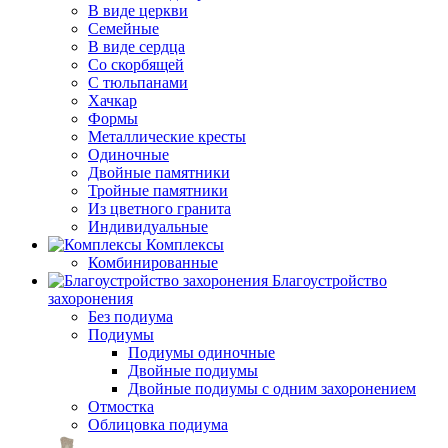
В виде церкви
Семейные
В виде сердца
Со скорбящей
С тюльпанами
Хачкар
Формы
Металлические кресты
Одиночные
Двойные памятники
Тройные памятники
Из цветного гранита
Индивидуальные
Комплексы
Комбинированные
Благоустройство
захоронения
Без подиума
Подиумы
Подиумы одиночные
Двойные подиумы
Двойные подиумы с одним захоронением
Отмостка
Облицовка подиума