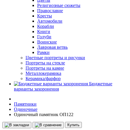
Цветы
Религиозные сюжеты
Православие
Кресты
Автомобили
Корабли
Книги
Голуби
Воинские
Лавровая ветвь
Рамки
Цветные портреты и рисунки
Портреты на стекле
Портреты на камне
Металлокерамика
Керамика/фарфор
Бюджетные
варианты захоронения
Памятники
Одиночные
Одиночный памятник ОП122
Купить