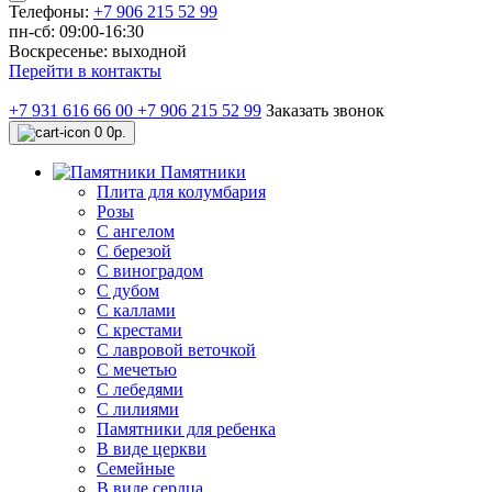
Телефоны:
+7 906 215 52 99
пн-сб: 09:00-16:30
Воскресенье: выходной
Перейти в контакты
+7 931 616 66 00
+7 906 215 52 99
Заказать звонок
0
0р.
Памятники
Плита для колумбария
Розы
C ангелом
C березой
С виноградом
С дубом
С каллами
С крестами
С лавровой веточкой
С мечетью
C лебедями
С лилиями
Памятники для ребенка
В виде церкви
Семейные
В виде сердца