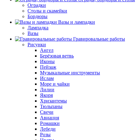
Оградки
Столы и скамейки
Бордюры
Вазы и лампадки
Лампадка
Вазы
Гравировальные работы
Рисунки
Ангел
Берёзовая ветвь
Иконы
Пейзаж
Музыкальные инструменты
Ислам
Море и чайки
Лилии
Якоря
Хризантемы
Тюльпаны
Свечи
Авиация
Ромашки
Лебеди
Розы