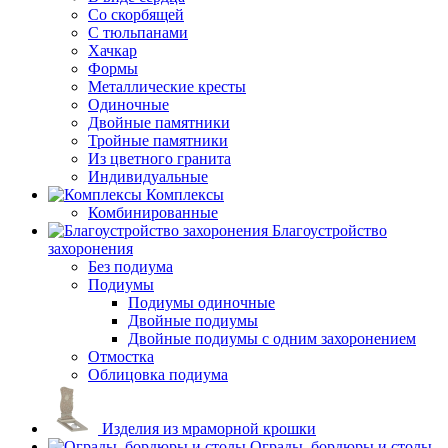
Со скорбящей
С тюльпанами
Хачкар
Формы
Металлические кресты
Одиночные
Двойные памятники
Тройные памятники
Из цветного гранита
Индивидуальные
Комплексы
Комбинированные
Благоустройство
захоронения
Без подиума
Подиумы
Подиумы одиночные
Двойные подиумы
Двойные подиумы с одним захоронением
Отмостка
Облицовка подиума
Изделия из мраморной крошки
Ограды, бордюры и столы